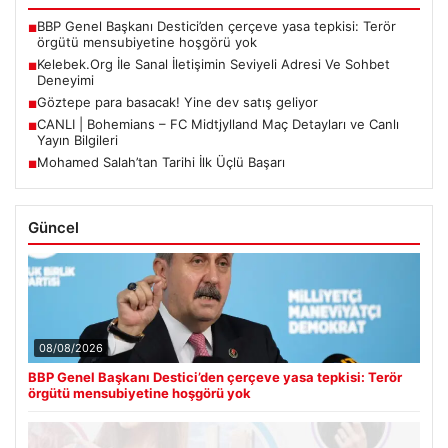
BBP Genel Başkanı Destici’den çerçeve yasa tepkisi: Terör
■
örgütü mensubiyetine hoşgörü yok
Kelebek.Org İle Sanal İletişimin Seviyeli Adresi Ve Sohbet
■
Deneyimi
Göztepe para basacak! Yine dev satış geliyor
■
CANLI | Bohemians – FC Midtjylland Maç Detayları ve Canlı
■
Yayın Bilgileri
Mohamed Salah’tan Tarihi İlk Üçlü Başarı
■
Güncel
08/08/2026
BBP Genel Başkanı Destici’den çerçeve yasa tepkisi: Terör
örgütü mensubiyetine hoşgörü yok