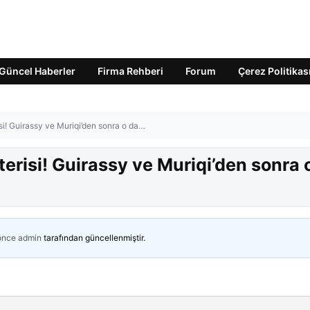
Güncel Haberler
Firma Rehberi
Forum
Çerez Politikas
si! Guirassy ve Muriqi’den sonra o da…
terisi! Guirassy ve Muriqi’den sonra 
 önce
admin
tarafından güncellenmiştir.