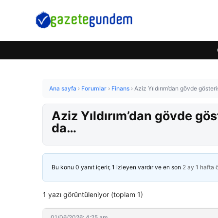
Ana sayfa
›
Forumlar
›
Finans
›
Aziz Yıldırım’dan gövde gösteri
Aziz Yıldırım’dan gövde gös
da…
Bu konu 0 yanıt içerir, 1 izleyen vardır ve en son
2 ay 1 hafta
1 yazı görüntüleniyor (toplam 1)
01/06/2026: 4:25 am