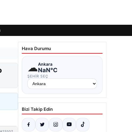
ı
Hava Durumu
☁
Ankara
o
NaN°C
ŞEHIR SEÇ
Bizi Takip Edin
#23107