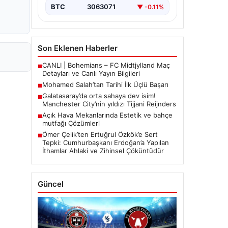
BTC
3063071
▼ -0.11%
Son Eklenen Haberler
CANLI | Bohemians – FC Midtjylland Maç
■
Detayları ve Canlı Yayın Bilgileri
Mohamed Salah’tan Tarihi İlk Üçlü Başarı
■
Galatasaray’da orta sahaya dev isim!
■
Manchester City’nin yıldızı Tijjani Reijnders
Açık Hava Mekanlarında Estetik ve bahçe
■
mutfağı Çözümleri
Ömer Çelik’ten Ertuğrul Özkök’e Sert
■
Tepki: Cumhurbaşkanı Erdoğan’a Yapılan
İthamlar Ahlaki ve Zihinsel Çöküntüdür
Güncel