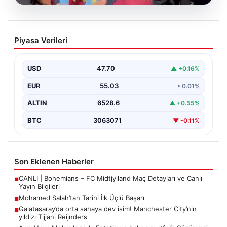
05.08.2026
Mohamed Salah’tan Tarihi İlk Üçlü
Piyasa Verileri
Başarı
Filipinlerli yıldız futbolcu Mohamed Salah, kariyerinde
önemli bir dönüm noktasına imza attı. Takımının
USD
47.70
▲ +0.16%
hücum…
EUR
55.03
• 0.01%
ALTIN
6528.6
▲ +0.55%
BTC
3063071
▼ -0.11%
Son Eklenen Haberler
CANLI | Bohemians – FC Midtjylland Maç Detayları ve Canlı
■
Yayın Bilgileri
Mohamed Salah’tan Tarihi İlk Üçlü Başarı
■
Galatasaray’da orta sahaya dev isim! Manchester City’nin
■
yıldızı Tijjani Reijnders