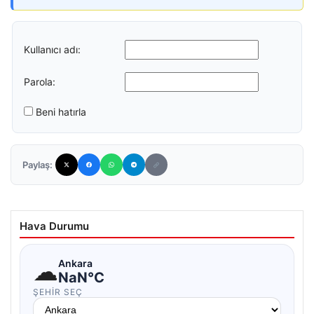
Kullanıcı adı:
Parola:
Beni hatırla
Paylaş:
Hava Durumu
☁
Ankara
NaN°C
ŞEHIR SEÇ