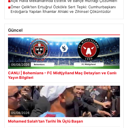
Açık Hava Mekanlarında Estetik ve bahçe mutfağı Çözümleri
■
Ömer Çelik’ten Ertuğrul Özkök’e Sert Tepki: Cumhurbaşkanı
■
Erdoğan’a Yapılan İthamlar Ahlaki ve Zihinsel Çöküntüdür
Güncel
06/08/2026
CANLI | Bohemians – FC Midtjylland Maç Detayları ve Canlı
Yayın Bilgileri
05/08/2026
Mohamed Salah’tan Tarihi İlk Üçlü Başarı