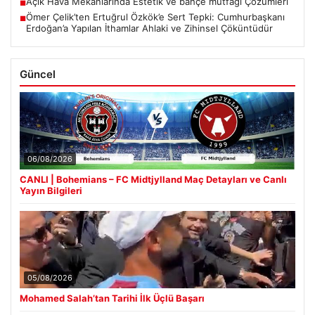
Açık Hava Mekanlarında Estetik ve bahçe mutfağı Çözümleri
■
Ömer Çelik’ten Ertuğrul Özkök’e Sert Tepki: Cumhurbaşkanı
■
Erdoğan’a Yapılan İthamlar Ahlaki ve Zihinsel Çöküntüdür
Güncel
06/08/2026
CANLI | Bohemians – FC Midtjylland Maç Detayları ve Canlı
Yayın Bilgileri
05/08/2026
Mohamed Salah’tan Tarihi İlk Üçlü Başarı