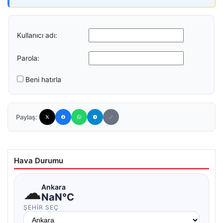
Kullanıcı adı:
Parola:
Beni hatırla
Paylaş:
Hava Durumu
☁
Ankara
NaN°C
ŞEHIR SEÇ