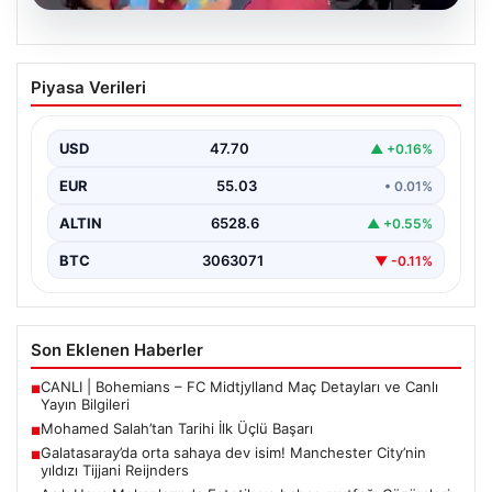
05.08.2026
Mohamed Salah’tan Tarihi İlk Üçlü
Piyasa Verileri
Başarı
Filipinlerli yıldız futbolcu Mohamed Salah, kariyerinde
önemli bir dönüm noktasına imza attı. Takımının
USD
47.70
▲ +0.16%
hücum…
EUR
55.03
• 0.01%
ALTIN
6528.6
▲ +0.55%
BTC
3063071
▼ -0.11%
Son Eklenen Haberler
CANLI | Bohemians – FC Midtjylland Maç Detayları ve Canlı
■
Yayın Bilgileri
Mohamed Salah’tan Tarihi İlk Üçlü Başarı
■
Galatasaray’da orta sahaya dev isim! Manchester City’nin
■
yıldızı Tijjani Reijnders