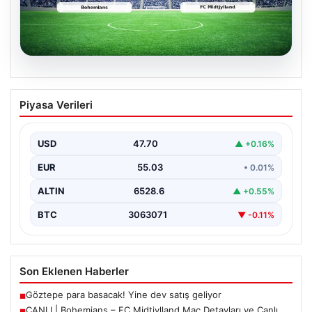
06.08.2026
CANLI | Bohemians – FC Midtjylland
Piyasa Verileri
Maç Detayları ve Canlı Yayın Bilgileri
İngilizce ve İrlanda futbolunun heyecan dolu iki ekibi, 6
Ağustos 2026 tarihinde Dublin’deki Dalymount…
USD
47.70
▲ +0.16%
EUR
55.03
• 0.01%
ALTIN
6528.6
▲ +0.55%
BTC
3063071
▼ -0.11%
Son Eklenen Haberler
Göztepe para basacak! Yine dev satış geliyor
■
CANLI | Bohemians – FC Midtjylland Maç Detayları ve Canlı
■