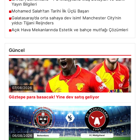
Yayın Bilgileri
Mohamed Salah’tan Tarihi İlk Üçlü Başarı
■
Galatasaray’da orta sahaya dev isim! Manchester City’nin
■
yıldızı Tijjani Reijnders
Açık Hava Mekanlarında Estetik ve bahçe mutfağı Çözümleri
■
Güncel
07/08/2026
Göztepe para basacak! Yine dev satış geliyor
06/08/2026