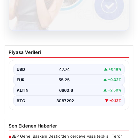
08.08.2026
Kelebek.Org İle Sanal İletişimin Seviyeli
Piyasa Verileri
Adresi Ve Sohbet Deneyimi
Sanal ortamında insanların seviyeli bir şekilde irtibat
oluşturması büyük bir hassasiyet ifade etmektedir.
USD
47.74
▲ +0.18%
Halen…
EUR
55.25
▲ +0.32%
ALTIN
6660.6
▲ +2.59%
BTC
3087292
▼ -0.12%
Son Eklenen Haberler
BBP Genel Başkanı Destici’den çerçeve yasa tepkisi: Terör
■