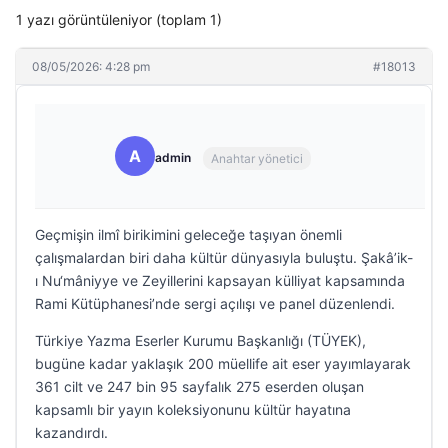
1 yazı görüntüleniyor (toplam 1)
08/05/2026: 4:28 pm
#18013
A
admin
Anahtar yönetici
Geçmişin ilmî birikimini geleceğe taşıyan önemli
çalışmalardan biri daha kültür dünyasıyla buluştu. Şakâ’ik-
ı Nu‘mâniyye ve Zeyillerini kapsayan külliyat kapsamında
Rami Kütüphanesi’nde sergi açılışı ve panel düzenlendi.
Türkiye Yazma Eserler Kurumu Başkanlığı (TÜYEK),
bugüne kadar yaklaşık 200 müellife ait eser yayımlayarak
361 cilt ve 247 bin 95 sayfalık 275 eserden oluşan
kapsamlı bir yayın koleksiyonunu kültür hayatına
kazandırdı.