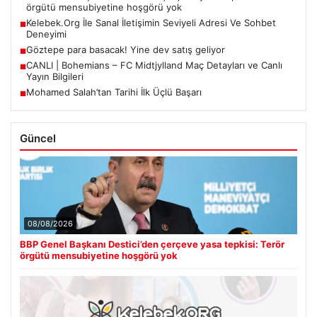
örgütü mensubiyetine hoşgörü yok
Kelebek.Org İle Sanal İletişimin Seviyeli Adresi Ve Sohbet
■
Deneyimi
Göztepe para basacak! Yine dev satış geliyor
■
CANLI | Bohemians – FC Midtjylland Maç Detayları ve Canlı
■
Yayın Bilgileri
Mohamed Salah’tan Tarihi İlk Üçlü Başarı
■
Güncel
08/08/2026
BBP Genel Başkanı Destici’den çerçeve yasa tepkisi: Terör
örgütü mensubiyetine hoşgörü yok