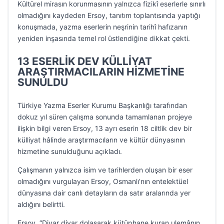
Kültürel mirasın korunmasının yalnızca fizikî eserlerle sınırlı
olmadığını kaydeden Ersoy, tanıtım toplantısında yaptığı
konuşmada, yazma eserlerin neşrinin tarihî hafızanın
yeniden inşasında temel rol üstlendiğine dikkat çekti.
13 ESERLİK DEV KÜLLİYAT
ARAŞTIRMACILARIN HİZMETİNE
SUNULDU
Türkiye Yazma Eserler Kurumu Başkanlığı tarafından
dokuz yıl süren çalışma sonunda tamamlanan projeye
ilişkin bilgi veren Ersoy, 13 ayrı eserin 18 ciltlik dev bir
külliyat hâlinde araştırmacıların ve kültür dünyasının
hizmetine sunulduğunu açıkladı.
Çalışmanın yalnızca isim ve tarihlerden oluşan bir eser
olmadığını vurgulayan Ersoy, Osmanlı’nın entelektüel
dünyasına dair canlı detayların da satır aralarında yer
aldığını belirtti.
Ersoy, “Diyar diyar dolaşarak kütüphane kuran ulemânın