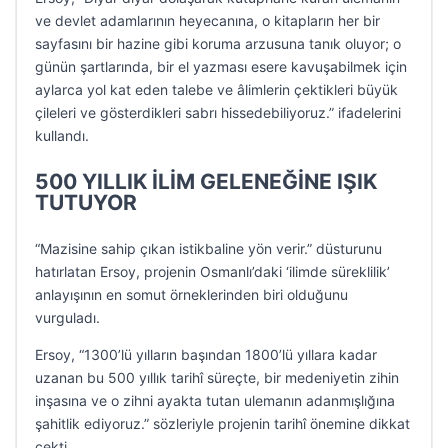
ve devlet adamlarının heyecanına, o kitapların her bir
sayfasını bir hazine gibi koruma arzusuna tanık oluyor; o
günün şartlarında, bir el yazması esere kavuşabilmek için
aylarca yol kat eden talebe ve âlimlerin çektikleri büyük
çileleri ve gösterdikleri sabrı hissedebiliyoruz.” ifadelerini
kullandı.
500 YILLIK İLİM GELENEĞİNE IŞIK
TUTUYOR
“Mazisine sahip çıkan istikbaline yön verir.” düsturunu
hatırlatan Ersoy, projenin Osmanlı’daki ‘ilimde süreklilik’
anlayışının en somut örneklerinden biri olduğunu
vurguladı.
Ersoy, “1300’lü yılların başından 1800’lü yıllara kadar
uzanan bu 500 yıllık tarihî süreçte, bir medeniyetin zihin
inşasına ve o zihni ayakta tutan ulemanın adanmışlığına
şahitlik ediyoruz.” sözleriyle projenin tarihî önemine dikkat
çekti.