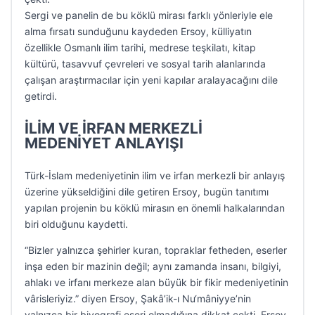
Sergi ve panelin de bu köklü mirası farklı yönleriyle ele
alma fırsatı sunduğunu kaydeden Ersoy, külliyatın
özellikle Osmanlı ilim tarihi, medrese teşkilatı, kitap
kültürü, tasavvuf çevreleri ve sosyal tarih alanlarında
çalışan araştırmacılar için yeni kapılar aralayacağını dile
getirdi.
İLİM VE İRFAN MERKEZLİ
MEDENİYET ANLAYIŞI
Türk-İslam medeniyetinin ilim ve irfan merkezli bir anlayış
üzerine yükseldiğini dile getiren Ersoy, bugün tanıtımı
yapılan projenin bu köklü mirasın en önemli halkalarından
biri olduğunu kaydetti.
“Bizler yalnızca şehirler kuran, topraklar fetheden, eserler
inşa eden bir mazinin değil; aynı zamanda insanı, bilgiyi,
ahlakı ve irfanı merkeze alan büyük bir fikir medeniyetinin
vârisleriyiz.” diyen Ersoy, Şakâ’ik-ı Nu‘mâniyye’nin
yalnızca bir biyografi eseri olmadığına dikkat çekti. Ersoy,