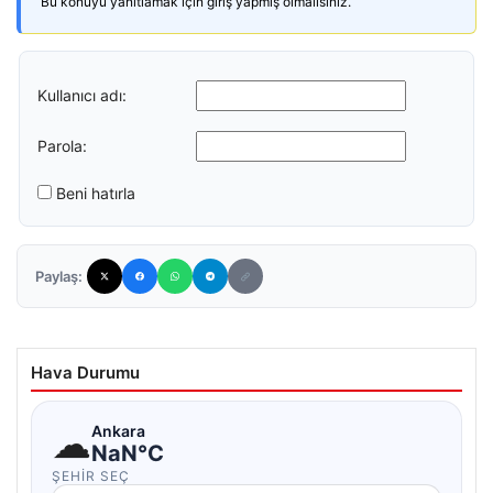
Bu konuyu yanıtlamak için giriş yapmış olmalısınız.
Kullanıcı adı:
Parola:
Beni hatırla
Paylaş:
Hava Durumu
☁
Ankara
NaN°C
ŞEHIR SEÇ