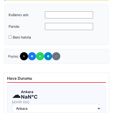
Kullanıcı adı:
Parola:
Beni hatırla
Paylaş:
Hava Durumu
☁
Ankara
NaN°C
ŞEHIR SEÇ