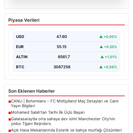
05.08.2026
Mohamed Salah’tan Tarihi İlk Üçlü
Piyasa Verileri
Başarı
Filipinlerli yıldız futbolcu Mohamed Salah, kariyerinde
önemli bir dönüm noktasına imza attı. Takımının
USD
47.60
▲ +0.05%
hücum…
EUR
55.15
▲ +0.20%
ALTIN
6561.7
▲ +1.01%
BTC
3067256
▲ +0.56%
Son Eklenen Haberler
CANLI | Bohemians – FC Midtjylland Maç Detayları ve Canlı
■
Yayın Bilgileri
Mohamed Salah’tan Tarihi İlk Üçlü Başarı
■
Galatasaray’da orta sahaya dev isim! Manchester City’nin
■
yıldızı Tijjani Reijnders
Açık Hava Mekanlarında Estetik ve bahçe mutfağı Çözümleri
■