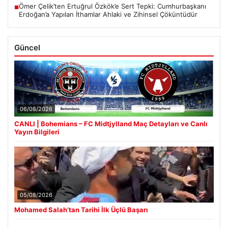
Ömer Çelik’ten Ertuğrul Özkök’e Sert Tepki: Cumhurbaşkanı
■
Erdoğan’a Yapılan İthamlar Ahlaki ve Zihinsel Çöküntüdür
Güncel
06/08/2026
CANLI | Bohemians – FC Midtjylland Maç Detayları ve Canlı
Yayın Bilgileri
05/08/2026
Mohamed Salah’tan Tarihi İlk Üçlü Başarı