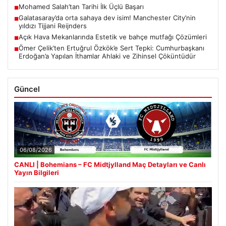
Mohamed Salah’tan Tarihi İlk Üçlü Başarı
■
Galatasaray’da orta sahaya dev isim! Manchester City’nin
■
yıldızı Tijjani Reijnders
Açık Hava Mekanlarında Estetik ve bahçe mutfağı Çözümleri
■
Ömer Çelik’ten Ertuğrul Özkök’e Sert Tepki: Cumhurbaşkanı
■
Erdoğan’a Yapılan İthamlar Ahlaki ve Zihinsel Çöküntüdür
Güncel
06/08/2026
CANLI | Bohemians – FC Midtjylland Maç Detayları ve Canlı
Yayın Bilgileri