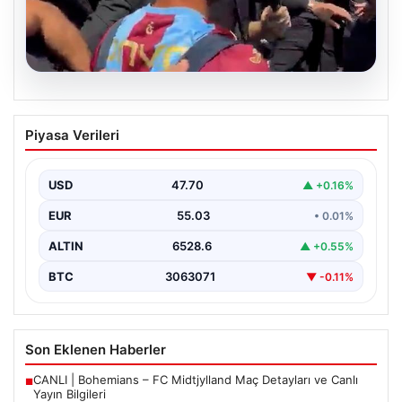
05.08.2026
Mohamed Salah’tan Tarihi İlk Üçlü
Piyasa Verileri
Başarı
Filipinlerli yıldız futbolcu Mohamed Salah, kariyerinde
önemli bir dönüm noktasına imza attı. Takımının
USD
47.70
▲ +0.16%
hücum…
EUR
55.03
• 0.01%
ALTIN
6528.6
▲ +0.55%
BTC
3063071
▼ -0.11%
Son Eklenen Haberler
CANLI | Bohemians – FC Midtjylland Maç Detayları ve Canlı
■
Yayın Bilgileri