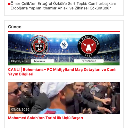
Ömer Çelik’ten Ertuğrul Özkök’e Sert Tepki: Cumhurbaşkanı
■
Erdoğan’a Yapılan İthamlar Ahlaki ve Zihinsel Çöküntüdür
Güncel
06/08/2026
CANLI | Bohemians – FC Midtjylland Maç Detayları ve Canlı
Yayın Bilgileri
05/08/2026
Mohamed Salah’tan Tarihi İlk Üçlü Başarı