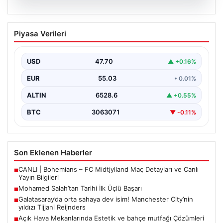
05.08.2026
Mohamed Salah’tan Tarihi İlk Üçlü
Piyasa Verileri
Başarı
Filipinlerli yıldız futbolcu Mohamed Salah, kariyerinde
önemli bir dönüm noktasına imza attı. Takımının
USD
47.70
▲ +0.16%
hücum…
EUR
55.03
• 0.01%
ALTIN
6528.6
▲ +0.55%
BTC
3063071
▼ -0.11%
Son Eklenen Haberler
CANLI | Bohemians – FC Midtjylland Maç Detayları ve Canlı
■
Yayın Bilgileri
Mohamed Salah’tan Tarihi İlk Üçlü Başarı
■
Galatasaray’da orta sahaya dev isim! Manchester City’nin
■
yıldızı Tijjani Reijnders
Açık Hava Mekanlarında Estetik ve bahçe mutfağı Çözümleri
■