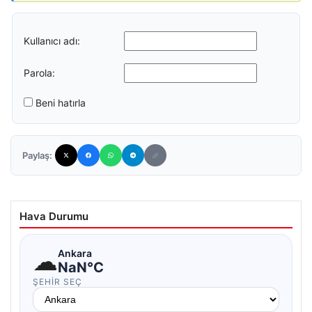
Kullanıcı adı:
Parola:
Beni hatırla
Paylaş:
Hava Durumu
☁
Ankara
NaN°C
ŞEHIR SEÇ