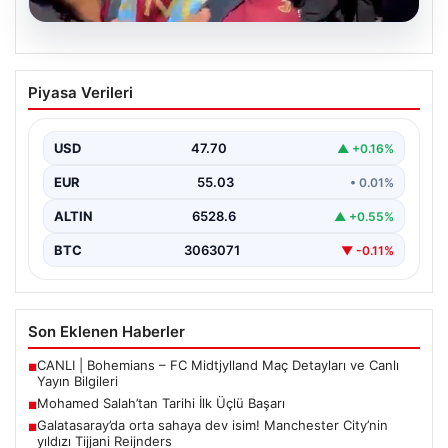
05.08.2026
Mohamed Salah’tan Tarihi İlk Üçlü
Piyasa Verileri
Başarı
Filipinlerli yıldız futbolcu Mohamed Salah, kariyerinde
önemli bir dönüm noktasına imza attı. Takımının
USD
47.70
▲ +0.16%
hücum…
EUR
55.03
• 0.01%
ALTIN
6528.6
▲ +0.55%
BTC
3063071
▼ -0.11%
Son Eklenen Haberler
CANLI | Bohemians – FC Midtjylland Maç Detayları ve Canlı
■
Yayın Bilgileri
Mohamed Salah’tan Tarihi İlk Üçlü Başarı
■
Galatasaray’da orta sahaya dev isim! Manchester City’nin
■
yıldızı Tijjani Reijnders