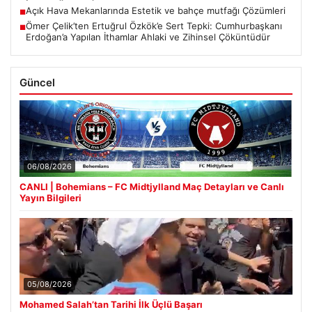
Açık Hava Mekanlarında Estetik ve bahçe mutfağı Çözümleri
■
Ömer Çelik’ten Ertuğrul Özkök’e Sert Tepki: Cumhurbaşkanı
■
Erdoğan’a Yapılan İthamlar Ahlaki ve Zihinsel Çöküntüdür
Güncel
06/08/2026
CANLI | Bohemians – FC Midtjylland Maç Detayları ve Canlı
Yayın Bilgileri
05/08/2026
Mohamed Salah’tan Tarihi İlk Üçlü Başarı