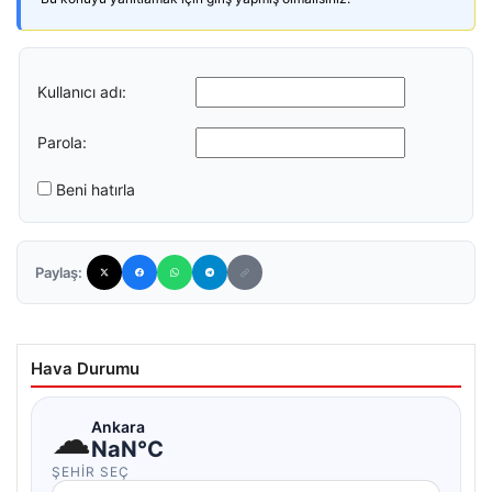
Kullanıcı adı:
Parola:
Beni hatırla
Paylaş:
Hava Durumu
☁
Ankara
NaN°C
ŞEHIR SEÇ