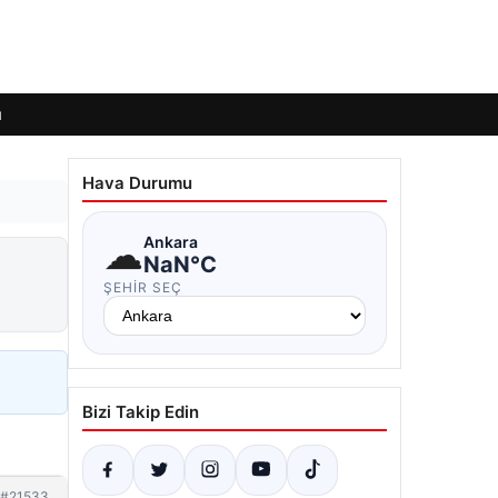
ı
Hava Durumu
☁
Ankara
NaN°C
ŞEHIR SEÇ
Bizi Takip Edin
#21533