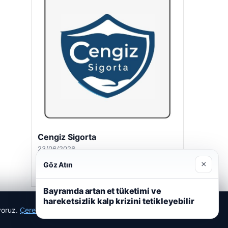
Cengiz Sigorta
23/06/2026
×
Göz Atın
Bayramda artan et tüketimi ve
hareketsizlik kalp krizini tetikleyebilir
ıyoruz.
Çerez Politikamız
Reddet
Kabul Et