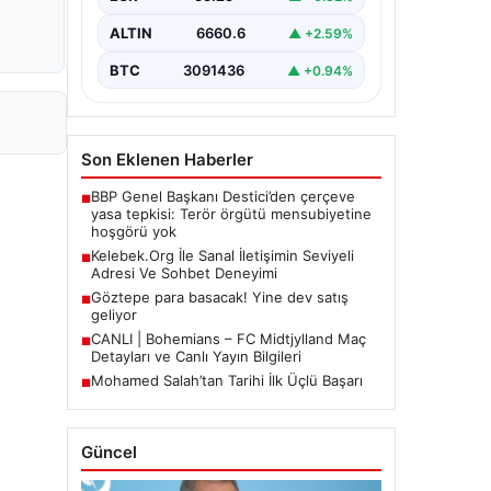
Halen…
ALTIN
6660.6
▲ +2.59%
BTC
3091436
▲ +0.94%
Son Eklenen Haberler
BBP Genel Başkanı Destici’den çerçeve
■
yasa tepkisi: Terör örgütü mensubiyetine
hoşgörü yok
Kelebek.Org İle Sanal İletişimin Seviyeli
■
Adresi Ve Sohbet Deneyimi
Göztepe para basacak! Yine dev satış
■
geliyor
CANLI | Bohemians – FC Midtjylland Maç
■
Detayları ve Canlı Yayın Bilgileri
Mohamed Salah’tan Tarihi İlk Üçlü Başarı
■
Güncel