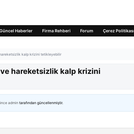
Güncel Haberler
Firma Rehberi
Forum
Çerez Politikas
reketsizlik kalp krizini tetikleyebilir
e hareketsizlik kalp krizini
 önce
admin
tarafından güncellenmiştir.