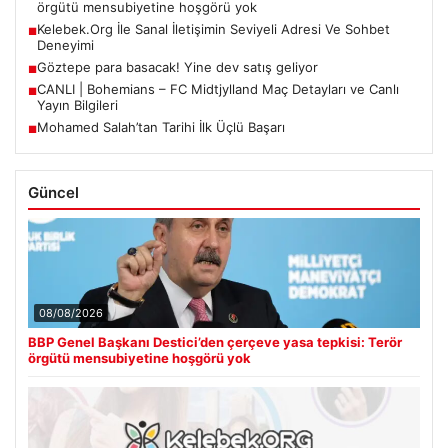
örgütü mensubiyetine hoşgörü yok
Kelebek.Org İle Sanal İletişimin Seviyeli Adresi Ve Sohbet
■
Deneyimi
Göztepe para basacak! Yine dev satış geliyor
■
CANLI | Bohemians – FC Midtjylland Maç Detayları ve Canlı
■
Yayın Bilgileri
Mohamed Salah’tan Tarihi İlk Üçlü Başarı
■
Güncel
08/08/2026
BBP Genel Başkanı Destici’den çerçeve yasa tepkisi: Terör
örgütü mensubiyetine hoşgörü yok