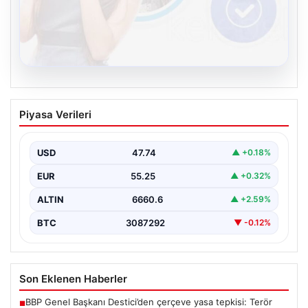
08.08.2026
Kelebek.Org İle Sanal İletişimin Seviyeli
Piyasa Verileri
Adresi Ve Sohbet Deneyimi
Sanal ortamında insanların seviyeli bir şekilde irtibat
oluşturması büyük bir hassasiyet ifade etmektedir.
USD
47.74
▲ +0.18%
Halen…
EUR
55.25
▲ +0.32%
ALTIN
6660.6
▲ +2.59%
BTC
3087292
▼ -0.12%
Son Eklenen Haberler
BBP Genel Başkanı Destici’den çerçeve yasa tepkisi: Terör
■