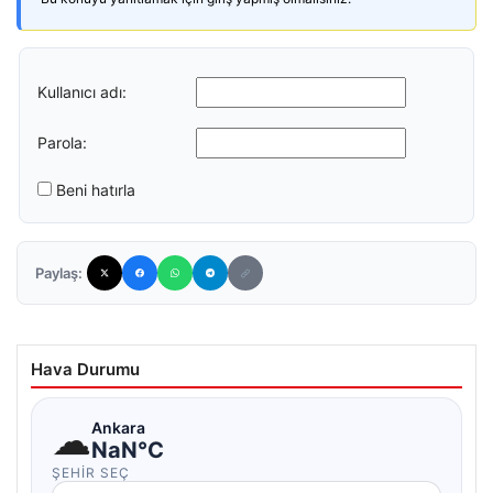
Kullanıcı adı:
Parola:
Beni hatırla
Paylaş:
Hava Durumu
☁
Ankara
NaN°C
ŞEHIR SEÇ