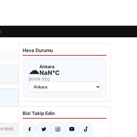
ı
Hava Durumu
☁
Ankara
NaN°C
ŞEHIR SEÇ
Bizi Takip Edin
#19065