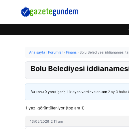
Ana sayfa
›
Forumlar
›
Finans
›
Bolu Belediyesi iddianamesi t
Bolu Belediyesi iddianames
Bu konu 0 yanıt içerir, 1 izleyen vardır ve en son
2 ay 3 hafta
1 yazı görüntüleniyor (toplam 1)
13/05/2026: 2:11 am