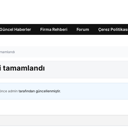
Güncel Haberler
Firma Rehberi
Forum
Çerez Politikas
amamlandı
i tamamlandı
 önce
admin
tarafından güncellenmiştir.