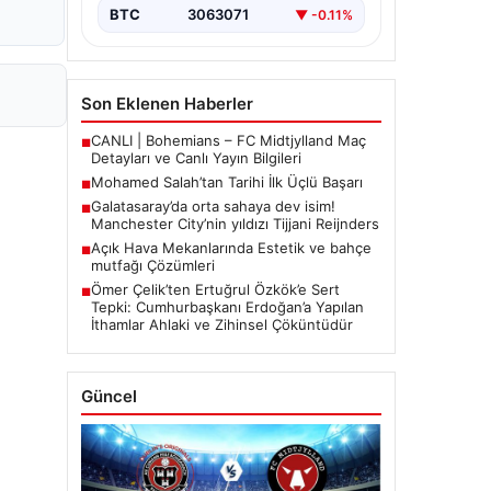
BTC
3063071
▼ -0.11%
Son Eklenen Haberler
CANLI | Bohemians – FC Midtjylland Maç
■
Detayları ve Canlı Yayın Bilgileri
Mohamed Salah’tan Tarihi İlk Üçlü Başarı
■
Galatasaray’da orta sahaya dev isim!
■
Manchester City’nin yıldızı Tijjani Reijnders
Açık Hava Mekanlarında Estetik ve bahçe
■
mutfağı Çözümleri
Ömer Çelik’ten Ertuğrul Özkök’e Sert
■
Tepki: Cumhurbaşkanı Erdoğan’a Yapılan
İthamlar Ahlaki ve Zihinsel Çöküntüdür
Güncel