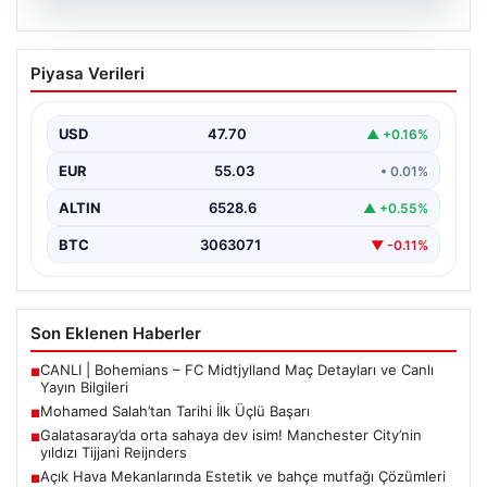
05.08.2026
Mohamed Salah’tan Tarihi İlk Üçlü
Piyasa Verileri
Başarı
Filipinlerli yıldız futbolcu Mohamed Salah, kariyerinde
önemli bir dönüm noktasına imza attı. Takımının
USD
47.70
▲ +0.16%
hücum…
EUR
55.03
• 0.01%
ALTIN
6528.6
▲ +0.55%
BTC
3063071
▼ -0.11%
Son Eklenen Haberler
CANLI | Bohemians – FC Midtjylland Maç Detayları ve Canlı
■
Yayın Bilgileri
Mohamed Salah’tan Tarihi İlk Üçlü Başarı
■
Galatasaray’da orta sahaya dev isim! Manchester City’nin
■
yıldızı Tijjani Reijnders
Açık Hava Mekanlarında Estetik ve bahçe mutfağı Çözümleri
■