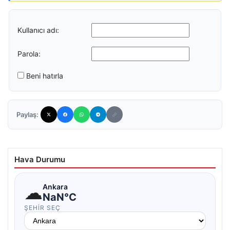
Kullanıcı adı:
Parola:
Beni hatırla
Paylaş:
Hava Durumu
☁
Ankara
NaN°C
ŞEHIR SEÇ