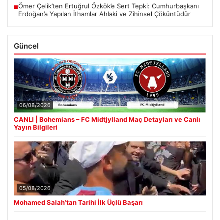
Ömer Çelik’ten Ertuğrul Özkök’e Sert Tepki: Cumhurbaşkanı
■
Erdoğan’a Yapılan İthamlar Ahlaki ve Zihinsel Çöküntüdür
Güncel
06/08/2026
CANLI | Bohemians – FC Midtjylland Maç Detayları ve Canlı
Yayın Bilgileri
05/08/2026
Mohamed Salah’tan Tarihi İlk Üçlü Başarı