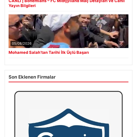
CANLI | Bohemians – FC Midtjylland Maç Detayları ve Canlı
Yayın Bilgileri
05/08/2026
Mohamed Salah’tan Tarihi İlk Üçlü Başarı
Son Eklenen Firmalar