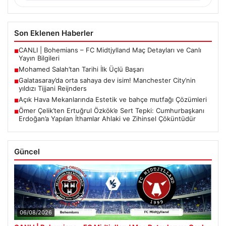
Son Eklenen Haberler
CANLI | Bohemians – FC Midtjylland Maç Detayları ve Canlı
■
Yayın Bilgileri
Mohamed Salah’tan Tarihi İlk Üçlü Başarı
■
Galatasaray’da orta sahaya dev isim! Manchester City’nin
■
yıldızı Tijjani Reijnders
Açık Hava Mekanlarında Estetik ve bahçe mutfağı Çözümleri
■
Ömer Çelik’ten Ertuğrul Özkök’e Sert Tepki: Cumhurbaşkanı
■
Erdoğan’a Yapılan İthamlar Ahlaki ve Zihinsel Çöküntüdür
Güncel
06/08/2026