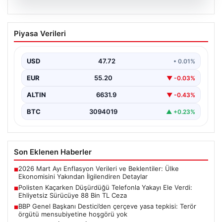
09.08.2026
Polisten Kaçarken Düşürdüğü Telefonla
Piyasa Verileri
Yakayı Ele Verdi: Ehliyetsiz Sürücüye
88 Bin TL Ceza
USD
47.72
• 0.01%
Eskişehir'de polis ekipleri, plakasız bir motosikletin
şüpheli hareketleri üzerine durdurma girişiminde
EUR
55.20
▼ -0.03%
bulundu. Ancak sürücü,…
ALTIN
6631.9
▼ -0.43%
BTC
3094019
▲ +0.23%
Son Eklenen Haberler
2026 Mart Ayı Enflasyon Verileri ve Beklentiler: Ülke
■
Ekonomisini Yakından İlgilendiren Detaylar
Polisten Kaçarken Düşürdüğü Telefonla Yakayı Ele Verdi:
■
Ehliyetsiz Sürücüye 88 Bin TL Ceza
BBP Genel Başkanı Destici’den çerçeve yasa tepkisi: Terör
■
örgütü mensubiyetine hoşgörü yok