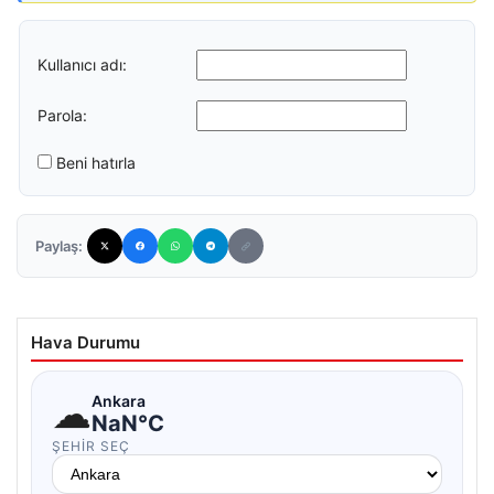
Kullanıcı adı:
Parola:
Beni hatırla
Paylaş:
Hava Durumu
☁
Ankara
NaN°C
ŞEHIR SEÇ