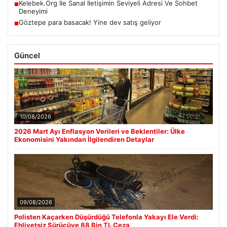
Kelebek.Org İle Sanal İletişimin Seviyeli Adresi Ve Sohbet
■
Deneyimi
Göztepe para basacak! Yine dev satış geliyor
■
Güncel
10/08/2026
2026 Mart Ayı Enflasyon Verileri ve Beklentiler: Ülke
Ekonomisini Yakından İlgilendiren Detaylar
09/08/2026
Polisten Kaçarken Düşürdüğü Telefonla Yakayı Ele Verdi:
Ehliyetsiz Sürücüye 88 Bin TL Ceza