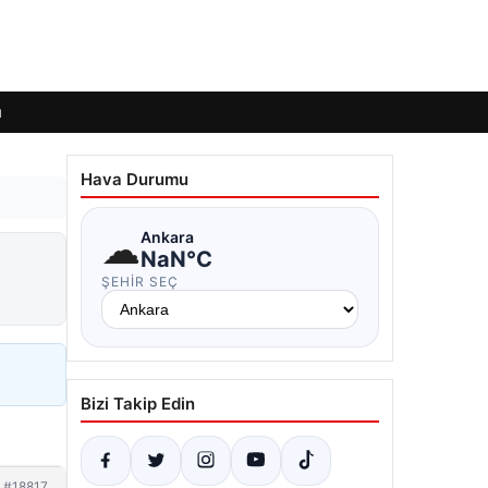
ı
Hava Durumu
☁
Ankara
NaN°C
ŞEHIR SEÇ
Bizi Takip Edin
#18817