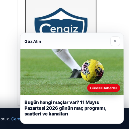
×
Göz Atın
Cengiz Sigorta
23/06/2026
Güncel Haberler
Bugün hangi maçlar var? 11 Mayıs
Pazartesi 2026 günün maç programı,
saatleri ve kanalları
ıyoruz.
Çerez Politikamız
Reddet
Kabul Et