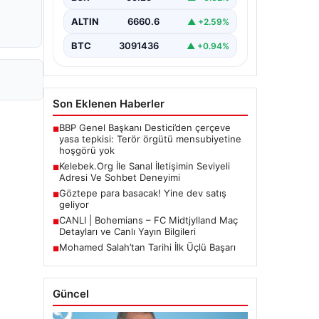
Halen…
ALTIN
6660.6
▲ +2.59%
BTC
3091436
▲ +0.94%
Son Eklenen Haberler
BBP Genel Başkanı Destici’den çerçeve
■
yasa tepkisi: Terör örgütü mensubiyetine
hoşgörü yok
Kelebek.Org İle Sanal İletişimin Seviyeli
■
Adresi Ve Sohbet Deneyimi
Göztepe para basacak! Yine dev satış
■
geliyor
CANLI | Bohemians – FC Midtjylland Maç
■
Detayları ve Canlı Yayın Bilgileri
Mohamed Salah’tan Tarihi İlk Üçlü Başarı
■
Güncel