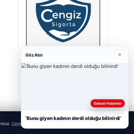
×
Göz Atın
Cengiz Sigorta
23/06/2026
Güncel Haberler
‘Bunu giyen kadının derdi olduğu bilinirdi’
ıyoruz.
Çerez Politikamız
Reddet
Kabul Et