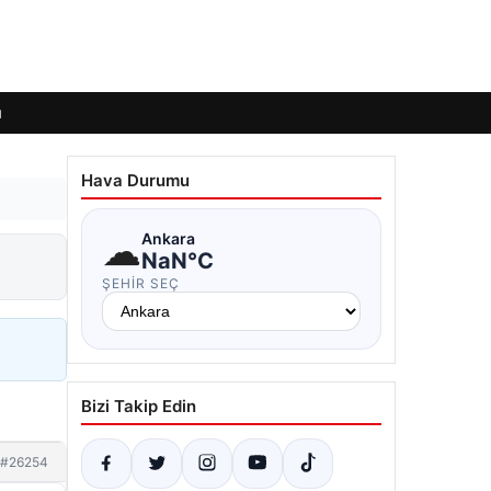
ı
Hava Durumu
☁
Ankara
NaN°C
ŞEHIR SEÇ
Bizi Takip Edin
#26254