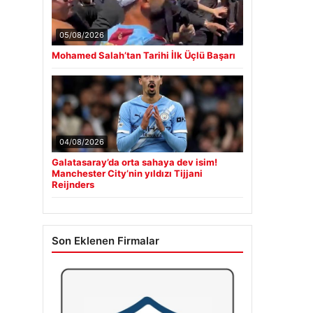
05/08/2026
Mohamed Salah’tan Tarihi İlk Üçlü Başarı
04/08/2026
Galatasaray’da orta sahaya dev isim!
Manchester City’nin yıldızı Tijjani
Reijnders
Son Eklenen Firmalar