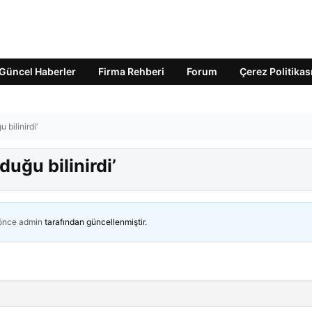
Güncel Haberler
Firma Rehberi
Forum
Çerez Politikas
 bilinirdi’
duğu bilinirdi’
 önce
admin
tarafından güncellenmiştir.