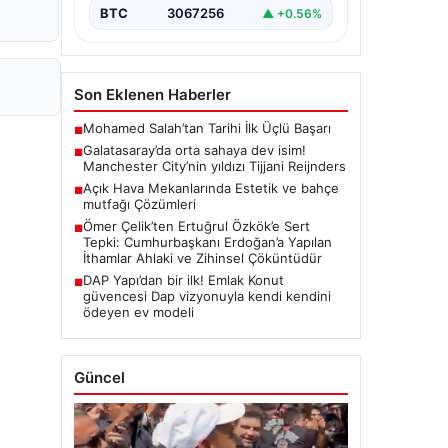
BTC
3067256
▲ +0.56%
Son Eklenen Haberler
Mohamed Salah’tan Tarihi İlk Üçlü Başarı
■
Galatasaray’da orta sahaya dev isim!
■
Manchester City’nin yıldızı Tijjani Reijnders
Açık Hava Mekanlarında Estetik ve bahçe
■
mutfağı Çözümleri
Ömer Çelik’ten Ertuğrul Özkök’e Sert
■
Tepki: Cumhurbaşkanı Erdoğan’a Yapılan
İthamlar Ahlaki ve Zihinsel Çöküntüdür
DAP Yapı’dan bir ilk! Emlak Konut
■
güvencesi Dap vizyonuyla kendi kendini
ödeyen ev modeli
Güncel