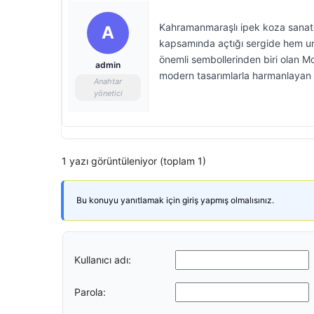
Kahramanmaraşlı ipek koza sanatç
A
kapsamında açtığı sergide hem un
önemli sembollerinden biri olan M
admin
modern tasarımlarla harmanlayan Ta
Anahtar
yönetici
1 yazı görüntüleniyor (toplam 1)
Bu konuyu yanıtlamak için giriş yapmış olmalısınız.
Kullanıcı adı:
Parola: