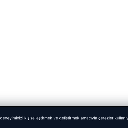
 deneyiminizi kişiselleştirmek ve geliştirmek amacıyla çerezler kullan
Yeminli Tercüman
|
Malta Dil Okulu
|
lemagrup.com.tr