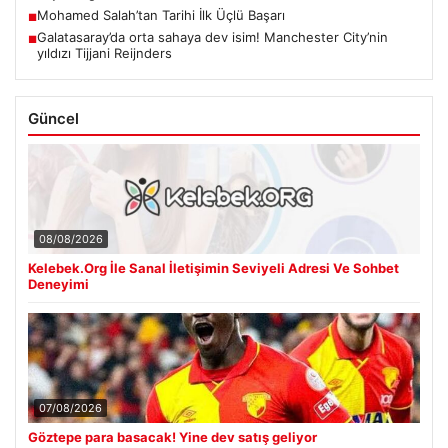
Mohamed Salah’tan Tarihi İlk Üçlü Başarı
■
Galatasaray’da orta sahaya dev isim! Manchester City’nin
■
yıldızı Tijjani Reijnders
Güncel
08/08/2026
Kelebek.Org İle Sanal İletişimin Seviyeli Adresi Ve Sohbet
Deneyimi
07/08/2026
Göztepe para basacak! Yine dev satış geliyor