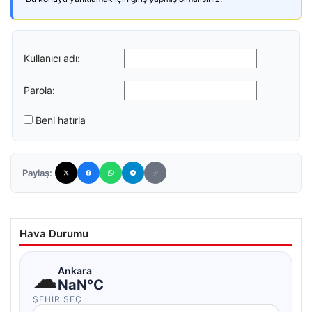
Kullanıcı adı:
Parola:
Beni hatırla
Paylaş:
Hava Durumu
☁
Ankara
NaN°C
ŞEHIR SEÇ