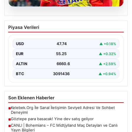
07.08.2026
Göztepe para basacak! Yine dev satış
Piyasa Verileri
geliyor
USD
47.74
▲ +0.18%
EUR
55.25
▲ +0.32%
ALTIN
6660.6
▲ +2.59%
BTC
3091436
▲ +0.94%
Son Eklenen Haberler
Kelebek.Org İle Sanal İletişimin Seviyeli Adresi Ve Sohbet
■
Deneyimi
Göztepe para basacak! Yine dev satış geliyor
■
CANLI | Bohemians – FC Midtjylland Maç Detayları ve Canlı
■
Yayın Bilgileri