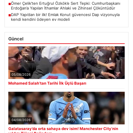
Ömer Çelik’ten Ertuğrul Özkök’e Sert Tepki: Cumhurbaşkanı
■
Erdoğan’a Yapılan İthamlar Ahlaki ve Zihinsel Çöküntüdür
DAP Yapı’dan bir ilk! Emlak Konut güvencesi Dap vizyonuyla
■
kendi kendini ödeyen ev modeli
Güncel
05/08/2026
Mohamed Salah’tan Tarihi İlk Üçlü Başarı
04/08/2026
Galatasaray’da orta sahaya dev isim! Manchester City’nin