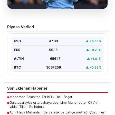
04.08.2026
Galatasaray’da orta sahaya dev isim!
Piyasa Verileri
Manchester City’nin yıldızı Tijjani
Reijnders
USD
47.60
▲ +0.05%
EUR
55.15
▲ +0.20%
ALTIN
6561.7
▲ +1.01%
BTC
3067256
▲ +0.56%
Son Eklenen Haberler
Mohamed Salah’tan Tarihi İlk Üçlü Başarı
■
Galatasaray’da orta sahaya dev isim! Manchester City’nin
■
yıldızı Tijjani Reijnders
Açık Hava Mekanlarında Estetik ve bahçe mutfağı Çözümleri
■