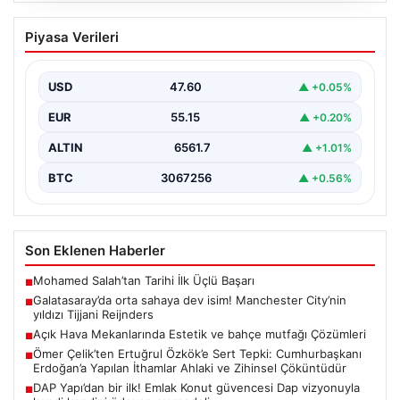
Galatasaray’da orta sahaya dev isim!
Piyasa Verileri
Manchester City’nin yıldızı Tijjani
Reijnders
USD
47.60
▲ +0.05%
EUR
55.15
▲ +0.20%
ALTIN
6561.7
▲ +1.01%
BTC
3067256
▲ +0.56%
Son Eklenen Haberler
Mohamed Salah’tan Tarihi İlk Üçlü Başarı
■
Galatasaray’da orta sahaya dev isim! Manchester City’nin
■
yıldızı Tijjani Reijnders
Açık Hava Mekanlarında Estetik ve bahçe mutfağı Çözümleri
■
Ömer Çelik’ten Ertuğrul Özkök’e Sert Tepki: Cumhurbaşkanı
■
Erdoğan’a Yapılan İthamlar Ahlaki ve Zihinsel Çöküntüdür
DAP Yapı’dan bir ilk! Emlak Konut güvencesi Dap vizyonuyla
■