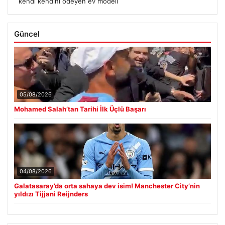
kendi kendini ödeyen ev modeli
Güncel
05/08/2026
Mohamed Salah’tan Tarihi İlk Üçlü Başarı
04/08/2026
Galatasaray’da orta sahaya dev isim! Manchester City’nin
yıldızı Tijjani Reijnders