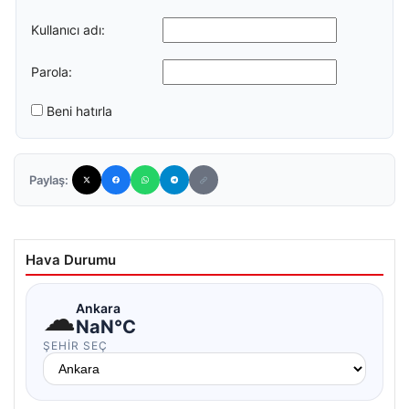
Kullanıcı adı:
Parola:
Beni hatırla
Paylaş:
Hava Durumu
☁
Ankara
NaN°C
ŞEHIR SEÇ