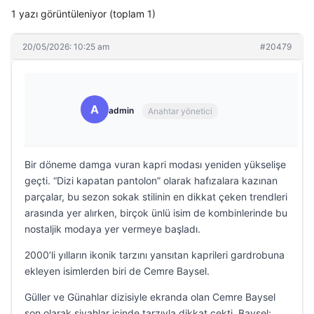
1 yazı görüntüleniyor (toplam 1)
20/05/2026: 10:25 am
#20479
A
admin
Anahtar yönetici
Bir döneme damga vuran kapri modası yeniden yükselişe
geçti. “Dizi kapatan pantolon” olarak hafızalara kazınan
parçalar, bu sezon sokak stilinin en dikkat çeken trendleri
arasında yer alırken, birçok ünlü isim de kombinlerinde bu
nostaljik modaya yer vermeye başladı.
2000’li yılların ikonik tarzını yansıtan kaprileri gardrobuna
ekleyen isimlerden biri de Cemre Baysel.
Güller ve Günahlar dizisiyle ekranda olan Cemre Baysel
son olarak siyahlar içinde tarzıyla dikkat çekti. Baysel;