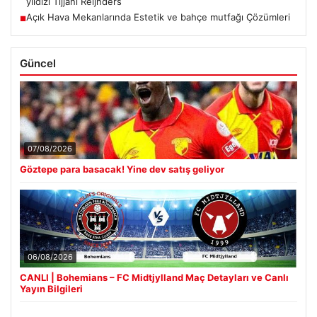
yıldızı Tijjani Reijnders
Açık Hava Mekanlarında Estetik ve bahçe mutfağı Çözümleri
■
Güncel
07/08/2026
Göztepe para basacak! Yine dev satış geliyor
06/08/2026
CANLI | Bohemians – FC Midtjylland Maç Detayları ve Canlı
Yayın Bilgileri