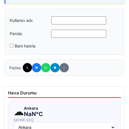
Kullanıcı adı:
Parola:
Beni hatırla
Paylaş:
Hava Durumu
☁
Ankara
NaN°C
ŞEHIR SEÇ