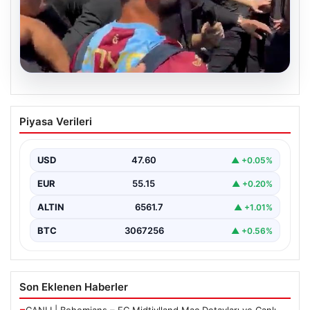
05.08.2026
Mohamed Salah’tan Tarihi İlk Üçlü
Piyasa Verileri
Başarı
Filipinlerli yıldız futbolcu Mohamed Salah, kariyerinde
önemli bir dönüm noktasına imza attı. Takımının
USD
47.60
▲ +0.05%
hücum…
EUR
55.15
▲ +0.20%
ALTIN
6561.7
▲ +1.01%
BTC
3067256
▲ +0.56%
Son Eklenen Haberler