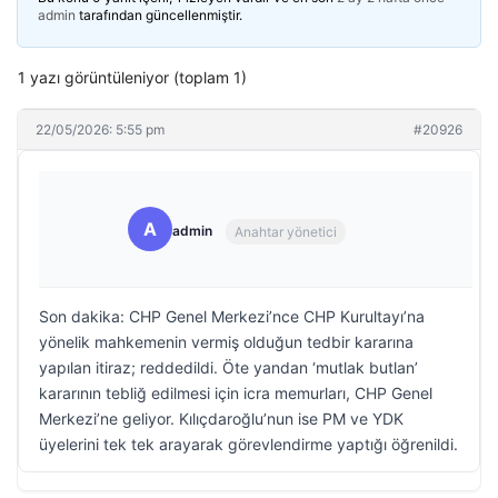
admin
tarafından güncellenmiştir.
1 yazı görüntüleniyor (toplam 1)
22/05/2026: 5:55 pm
#20926
A
admin
Anahtar yönetici
Son dakika: CHP Genel Merkezi’nce CHP Kurultayı’na
yönelik mahkemenin vermiş olduğun tedbir kararına
yapılan itiraz; reddedildi. Öte yandan ‘mutlak butlan’
kararının tebliğ edilmesi için icra memurları, CHP Genel
Merkezi’ne geliyor. Kılıçdaroğlu’nun ise PM ve YDK
üyelerini tek tek arayarak görevlendirme yaptığı öğrenildi.