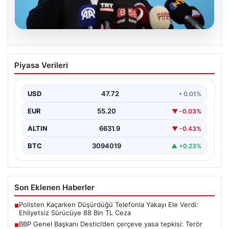
08.08.2026
BBP Genel Başkanı Destici’den çerçeve
Piyasa Verileri
yasa tepkisi: Terör örgütü
mensubiyetine hoşgörü yok
USD
47.72
• 0.01%
Büyük Birlik Partisi Genel Başkanı Mustafa Destici,
partisinin genel merkezinde düzenlediği basın
EUR
55.20
▼ -0.03%
toplantısında Meclis…
ALTIN
6631.9
▼ -0.43%
BTC
3094019
▲ +0.23%
Son Eklenen Haberler
Polisten Kaçarken Düşürdüğü Telefonla Yakayı Ele Verdi:
■
Ehliyetsiz Sürücüye 88 Bin TL Ceza
BBP Genel Başkanı Destici’den çerçeve yasa tepkisi: Terör
■