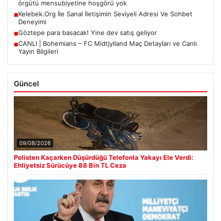
örgütü mensubiyetine hoşgörü yok
Kelebek.Org İle Sanal İletişimin Seviyeli Adresi Ve Sohbet
■
Deneyimi
Göztepe para basacak! Yine dev satış geliyor
■
CANLI | Bohemians – FC Midtjylland Maç Detayları ve Canlı
■
Yayın Bilgileri
Güncel
09/08/2026
Polisten Kaçarken Düşürdüğü Telefonla Yakayı Ele Verdi:
Ehliyetsiz Sürücüye 88 Bin TL Ceza