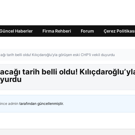
Güncel Haberler
Firma Rehberi
Forum
Çerez Politikas
ğı tarih belli oldu! Kılıçdaroğlu’yla görüşen eski CHP’li vekil duyurdu
cağı tarih belli oldu! Kılıçdaroğlu’yl
uyurdu
 önce
admin
tarafından güncellenmiştir.