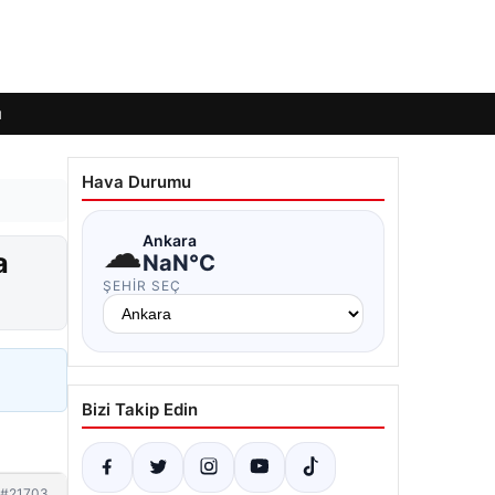
ı
Hava Durumu
☁
Ankara
a
NaN°C
ŞEHIR SEÇ
Bizi Takip Edin
#21703