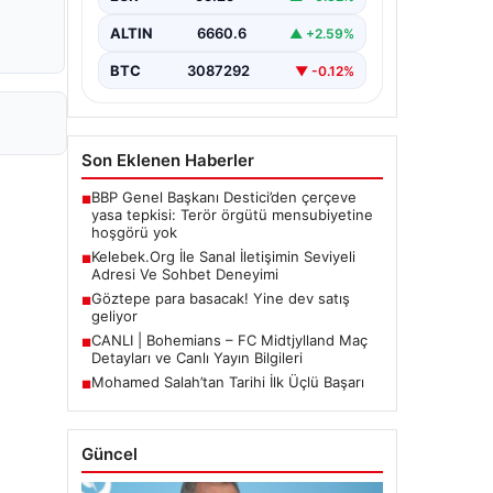
Halen…
ALTIN
6660.6
▲ +2.59%
BTC
3087292
▼ -0.12%
Son Eklenen Haberler
BBP Genel Başkanı Destici’den çerçeve
■
yasa tepkisi: Terör örgütü mensubiyetine
hoşgörü yok
Kelebek.Org İle Sanal İletişimin Seviyeli
■
Adresi Ve Sohbet Deneyimi
Göztepe para basacak! Yine dev satış
■
geliyor
CANLI | Bohemians – FC Midtjylland Maç
■
Detayları ve Canlı Yayın Bilgileri
Mohamed Salah’tan Tarihi İlk Üçlü Başarı
■
Güncel