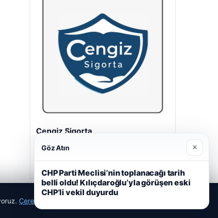
Cengiz Sigorta
23/06/2026
×
Göz Atın
CHP Parti Meclisi’nin toplanacağı tarih
belli oldu! Kılıçdaroğlu’yla görüşen eski
CHP’li vekil duyurdu
ıyoruz.
Çerez Politikamız
Reddet
Kabul Et