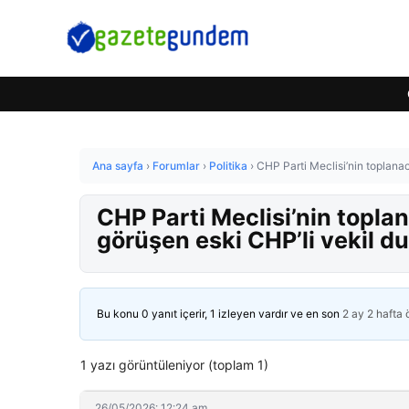
Ana sayfa
›
Forumlar
›
Politika
›
CHP Parti Meclisi’nin toplanaca
CHP Parti Meclisi’nin toplana
görüşen eski CHP’li vekil d
Bu konu 0 yanıt içerir, 1 izleyen vardır ve en son
2 ay 2 hafta
1 yazı görüntüleniyor (toplam 1)
26/05/2026: 12:24 am