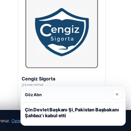
Cengiz Sigorta
23/06/2026
×
Göz Atın
Çin Devlet Başkanı Şi, Pakistan Başbakanı
Şahbaz’ı kabul etti
ıyoruz.
Çerez Politikamız
Reddet
Kabul Et