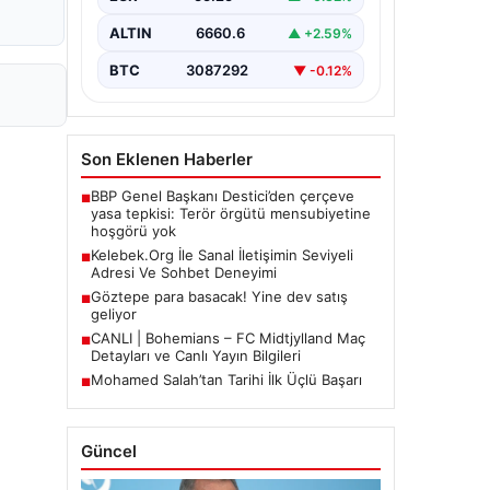
Halen…
ALTIN
6660.6
▲ +2.59%
BTC
3087292
▼ -0.12%
Son Eklenen Haberler
BBP Genel Başkanı Destici’den çerçeve
■
yasa tepkisi: Terör örgütü mensubiyetine
hoşgörü yok
Kelebek.Org İle Sanal İletişimin Seviyeli
■
Adresi Ve Sohbet Deneyimi
Göztepe para basacak! Yine dev satış
■
geliyor
CANLI | Bohemians – FC Midtjylland Maç
■
Detayları ve Canlı Yayın Bilgileri
Mohamed Salah’tan Tarihi İlk Üçlü Başarı
■
Güncel