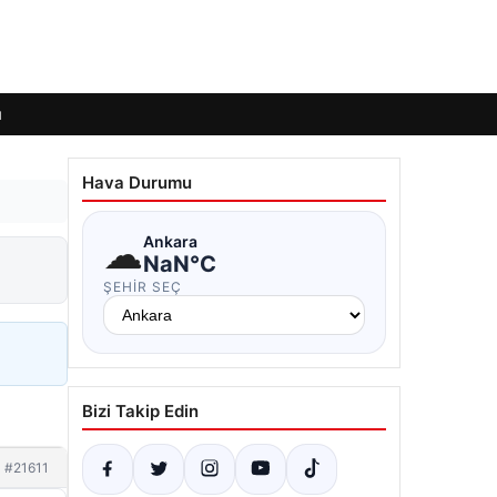
ı
Hava Durumu
☁
Ankara
NaN°C
ŞEHIR SEÇ
Bizi Takip Edin
#21611