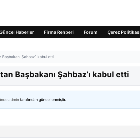
Güncel Haberler
Firma Rehberi
Forum
Çerez Politikas
n Başbakanı Şahbaz’ı kabul etti
stan Başbakanı Şahbaz’ı kabul etti
 önce
admin
tarafından güncellenmiştir.