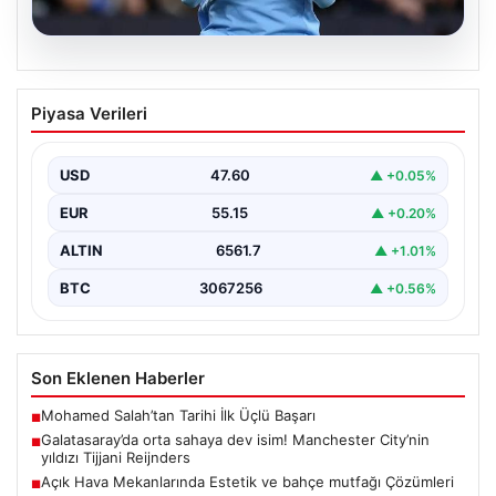
04.08.2026
Galatasaray’da orta sahaya dev isim!
Piyasa Verileri
Manchester City’nin yıldızı Tijjani
Reijnders
USD
47.60
▲ +0.05%
EUR
55.15
▲ +0.20%
ALTIN
6561.7
▲ +1.01%
BTC
3067256
▲ +0.56%
Son Eklenen Haberler
Mohamed Salah’tan Tarihi İlk Üçlü Başarı
■
Galatasaray’da orta sahaya dev isim! Manchester City’nin
■
yıldızı Tijjani Reijnders
Açık Hava Mekanlarında Estetik ve bahçe mutfağı Çözümleri
■