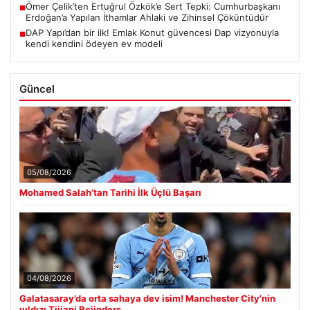
Ömer Çelik’ten Ertuğrul Özkök’e Sert Tepki: Cumhurbaşkanı
■
Erdoğan’a Yapılan İthamlar Ahlaki ve Zihinsel Çöküntüdür
DAP Yapı’dan bir ilk! Emlak Konut güvencesi Dap vizyonuyla
■
kendi kendini ödeyen ev modeli
Güncel
05/08/2026
Mohamed Salah’tan Tarihi İlk Üçlü Başarı
04/08/2026
Galatasaray’da orta sahaya dev isim! Manchester City’nin
yıldızı Tijjani Reijnders