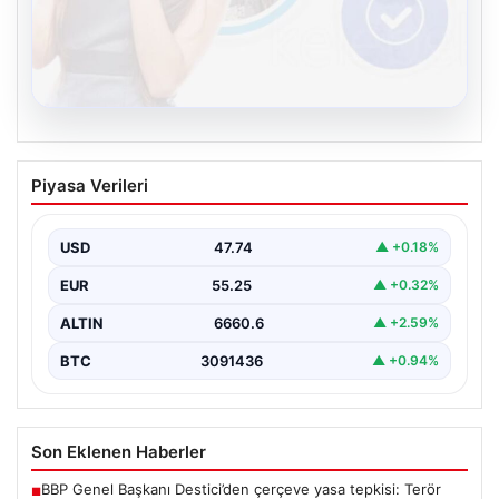
08.08.2026
Kelebek.Org İle Sanal İletişimin Seviyeli
Piyasa Verileri
Adresi Ve Sohbet Deneyimi
Sanal ortamında insanların seviyeli bir şekilde irtibat
oluşturması büyük bir hassasiyet ifade etmektedir.
USD
47.74
▲ +0.18%
Halen…
EUR
55.25
▲ +0.32%
ALTIN
6660.6
▲ +2.59%
BTC
3091436
▲ +0.94%
Son Eklenen Haberler
BBP Genel Başkanı Destici’den çerçeve yasa tepkisi: Terör
■