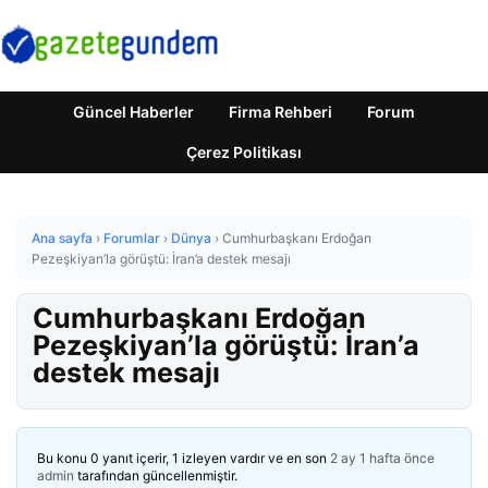
Güncel Haberler
Firma Rehberi
Forum
Çerez Politikası
Ana sayfa
›
Forumlar
›
Dünya
›
Cumhurbaşkanı Erdoğan
Pezeşkiyan’la görüştü: İran’a destek mesajı
Cumhurbaşkanı Erdoğan
Pezeşkiyan’la görüştü: İran’a
destek mesajı
Bu konu 0 yanıt içerir, 1 izleyen vardır ve en son
2 ay 1 hafta önce
admin
tarafından güncellenmiştir.