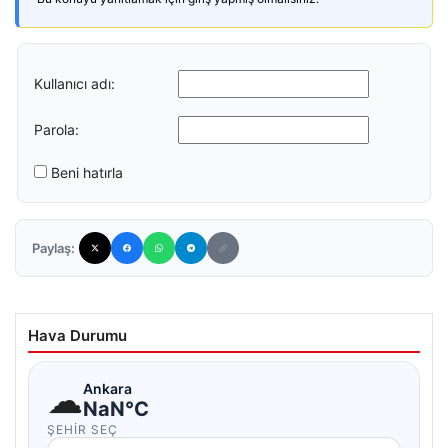
Kullanıcı adı:
Parola:
Beni hatırla
Paylaş:
Hava Durumu
☁
Ankara
NaN°C
ŞEHIR SEÇ