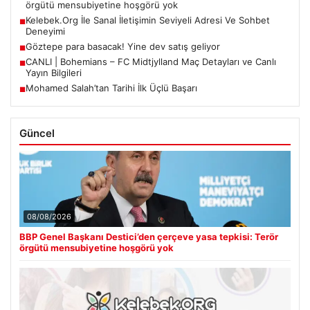
örgütü mensubiyetine hoşgörü yok
Kelebek.Org İle Sanal İletişimin Seviyeli Adresi Ve Sohbet
■
Deneyimi
Göztepe para basacak! Yine dev satış geliyor
■
CANLI | Bohemians – FC Midtjylland Maç Detayları ve Canlı
■
Yayın Bilgileri
Mohamed Salah’tan Tarihi İlk Üçlü Başarı
■
Güncel
08/08/2026
BBP Genel Başkanı Destici’den çerçeve yasa tepkisi: Terör
örgütü mensubiyetine hoşgörü yok