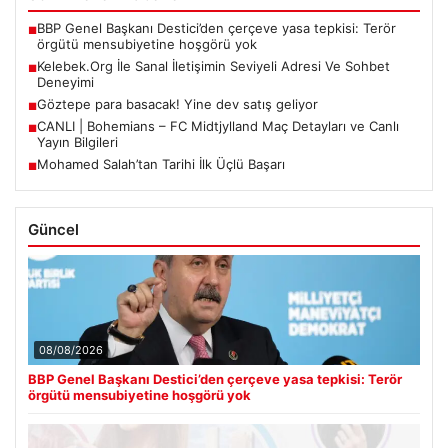
BBP Genel Başkanı Destici’den çerçeve yasa tepkisi: Terör
■
örgütü mensubiyetine hoşgörü yok
Kelebek.Org İle Sanal İletişimin Seviyeli Adresi Ve Sohbet
■
Deneyimi
Göztepe para basacak! Yine dev satış geliyor
■
CANLI | Bohemians – FC Midtjylland Maç Detayları ve Canlı
■
Yayın Bilgileri
Mohamed Salah’tan Tarihi İlk Üçlü Başarı
■
Güncel
08/08/2026
BBP Genel Başkanı Destici’den çerçeve yasa tepkisi: Terör
örgütü mensubiyetine hoşgörü yok