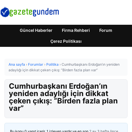
Güncel Haberler
Firma Rehberi
Forum
Çerez Politikası
Ana sayfa
›
Forumlar
›
Politika
›
Cumhurbaşkanı Erdoğan’ın yeniden
adaylığı için dikkat çeken çıkış: “Birden fazla plan var”
Cumhurbaşkanı Erdoğan’ın
yeniden adaylığı için dikkat
çeken çıkış: “Birden fazla plan
var”
Bu konu 0 yanıt içerir, 1 izleyen vardır ve en son
2 ay 3 hafta önce