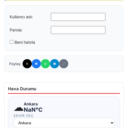
Kullanıcı adı:
Parola:
Beni hatırla
Paylaş:
Hava Durumu
☁
Ankara
NaN°C
ŞEHIR SEÇ