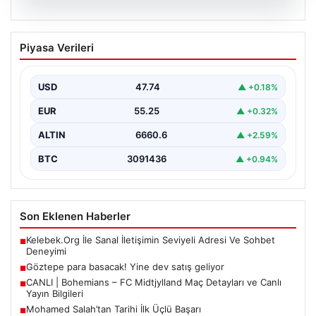
07.08.2026
Göztepe para basacak! Yine dev satış
Piyasa Verileri
geliyor
USD
47.74
▲ +0.18%
EUR
55.25
▲ +0.32%
ALTIN
6660.6
▲ +2.59%
BTC
3091436
▲ +0.94%
Son Eklenen Haberler
Kelebek.Org İle Sanal İletişimin Seviyeli Adresi Ve Sohbet
■
Deneyimi
Göztepe para basacak! Yine dev satış geliyor
■
CANLI | Bohemians – FC Midtjylland Maç Detayları ve Canlı
■
Yayın Bilgileri
Mohamed Salah’tan Tarihi İlk Üçlü Başarı
■