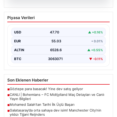
06.08.2026
CANLI | Bohemians – FC Midtjylland
Piyasa Verileri
Maç Detayları ve Canlı Yayın Bilgileri
İngilizce ve İrlanda futbolunun heyecan dolu iki ekibi, 6
Ağustos 2026 tarihinde Dublin’deki Dalymount…
USD
47.70
▲ +0.16%
EUR
55.03
• 0.01%
ALTIN
6528.6
▲ +0.55%
BTC
3063071
▼ -0.11%
Son Eklenen Haberler
Göztepe para basacak! Yine dev satış geliyor
■
CANLI | Bohemians – FC Midtjylland Maç Detayları ve Canlı
■
Yayın Bilgileri
Mohamed Salah’tan Tarihi İlk Üçlü Başarı
■
Galatasaray’da orta sahaya dev isim! Manchester City’nin
■
yıldızı Tijjani Reijnders