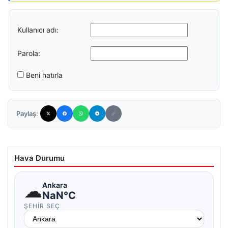
Kullanıcı adı:
Parola:
Beni hatırla
Paylaş:
Hava Durumu
☁
Ankara
NaN°C
ŞEHIR SEÇ