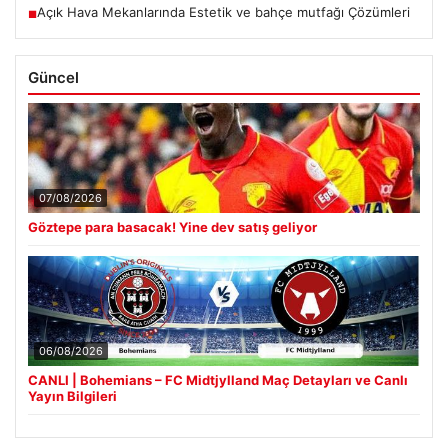
Açık Hava Mekanlarında Estetik ve bahçe mutfağı Çözümleri
■
Güncel
07/08/2026
Göztepe para basacak! Yine dev satış geliyor
06/08/2026
CANLI | Bohemians – FC Midtjylland Maç Detayları ve Canlı
Yayın Bilgileri