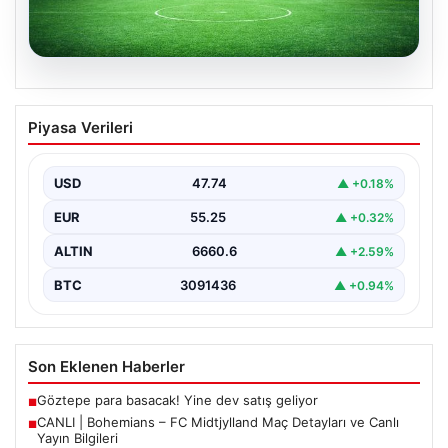
06.08.2026
CANLI | Bohemians – FC Midtjylland
Piyasa Verileri
Maç Detayları ve Canlı Yayın Bilgileri
İngilizce ve İrlanda futbolunun heyecan dolu iki ekibi, 6
Ağustos 2026 tarihinde Dublin’deki Dalymount…
USD
47.74
▲ +0.18%
EUR
55.25
▲ +0.32%
ALTIN
6660.6
▲ +2.59%
BTC
3091436
▲ +0.94%
Son Eklenen Haberler
Göztepe para basacak! Yine dev satış geliyor
■
CANLI | Bohemians – FC Midtjylland Maç Detayları ve Canlı
■
Yayın Bilgileri