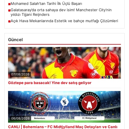
Mohamed Salah’tan Tarihi İlk Üçlü Başarı
■
Galatasaray’da orta sahaya dev isim! Manchester City’nin
■
yıldızı Tijjani Reijnders
Açık Hava Mekanlarında Estetik ve bahçe mutfağı Çözümleri
■
Güncel
07/08/2026
Göztepe para basacak! Yine dev satış geliyor
06/08/2026
CANLI | Bohemians – FC Midtjylland Maç Detayları ve Canlı