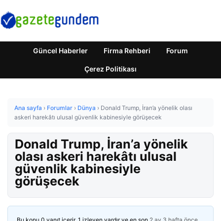
Güncel Haberler
Firma Rehberi
Forum
Çerez Politikası
Ana sayfa
›
Forumlar
›
Dünya
›
Donald Trump, İran’a yönelik olası
askeri harekâtı ulusal güvenlik kabinesiyle görüşecek
Donald Trump, İran’a yönelik
olası askeri harekâtı ulusal
güvenlik kabinesiyle
görüşecek
Bu konu 0 yanıt içerir, 1 izleyen vardır ve en son
2 ay 3 hafta önce