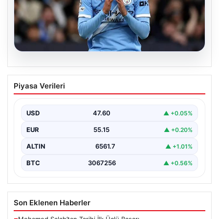
04.08.2026
Galatasaray’da orta sahaya dev isim!
Piyasa Verileri
Manchester City’nin yıldızı Tijjani
Reijnders
USD
47.60
▲ +0.05%
EUR
55.15
▲ +0.20%
ALTIN
6561.7
▲ +1.01%
BTC
3067256
▲ +0.56%
Son Eklenen Haberler