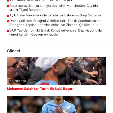
Mohamed Salah’tan Tarihi İlk Üçlü Başarı
■
Galatasaray’da orta sahaya dev isim! Manchester City’nin
■
yıldızı Tijjani Reijnders
Açık Hava Mekanlarında Estetik ve bahçe mutfağı Çözümleri
■
Ömer Çelik’ten Ertuğrul Özkök’e Sert Tepki: Cumhurbaşkanı
■
Erdoğan’a Yapılan İthamlar Ahlaki ve Zihinsel Çöküntüdür
DAP Yapı’dan bir ilk! Emlak Konut güvencesi Dap vizyonuyla
■
kendi kendini ödeyen ev modeli
Güncel
05/08/2026
Mohamed Salah’tan Tarihi İlk Üçlü Başarı