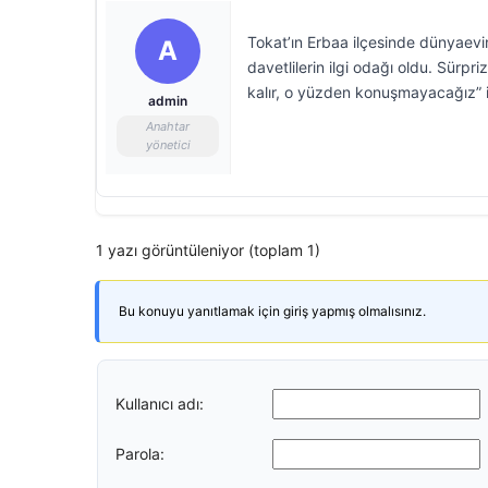
Tokat’ın Erbaa ilçesinde dünyaevi
A
davetlilerin ilgi odağı oldu. Sürpr
kalır, o yüzden konuşmayacağız” if
admin
Anahtar
yönetici
1 yazı görüntüleniyor (toplam 1)
Bu konuyu yanıtlamak için giriş yapmış olmalısınız.
Kullanıcı adı:
Parola: