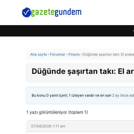
Ana sayfa
›
Forumlar
›
Finans
›
Düğünde şaşırtan takı: El arabas
Düğünde şaşırtan takı: El ar
Bu konu 0 yanıt içerir, 1 izleyen vardır ve en son
2 ay önce
ad
1 yazı görüntüleniyor (toplam 1)
07/06/2026: 1:11 am