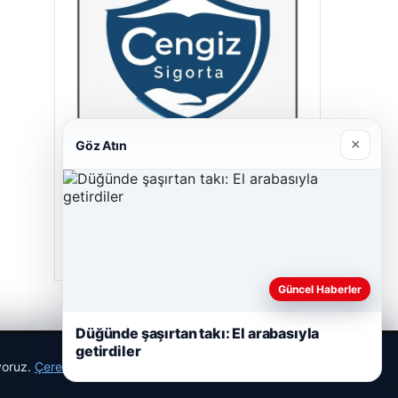
×
Göz Atın
Cengiz Sigorta
23/06/2026
Güncel Haberler
Düğünde şaşırtan takı: El arabasıyla
getirdiler
ıyoruz.
Çerez Politikamız
Reddet
Kabul Et