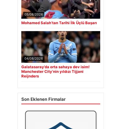
05/08/2026
Mohamed Salah’tan Tarihi İlk Üçlü Başarı
04/08/2026
Galatasaray’da orta sahaya dev isim!
Manchester City’nin yıldızı Tijjani
Reijnders
Son Eklenen Firmalar