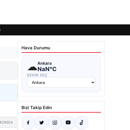
ı
Hava Durumu
☁
Ankara
NaN°C
ŞEHIR SEÇ
Bizi Takip Edin
#24504