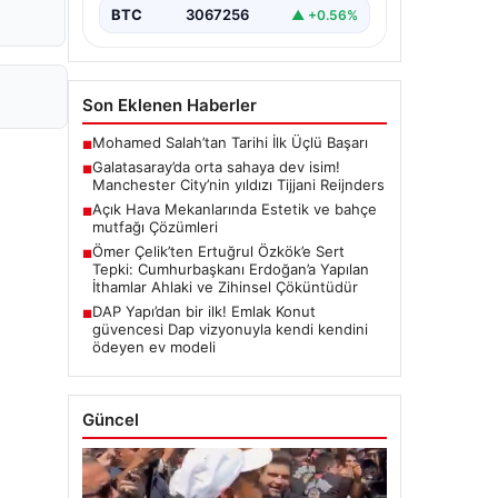
BTC
3067256
▲ +0.56%
Son Eklenen Haberler
Mohamed Salah’tan Tarihi İlk Üçlü Başarı
■
Galatasaray’da orta sahaya dev isim!
■
Manchester City’nin yıldızı Tijjani Reijnders
Açık Hava Mekanlarında Estetik ve bahçe
■
mutfağı Çözümleri
Ömer Çelik’ten Ertuğrul Özkök’e Sert
■
Tepki: Cumhurbaşkanı Erdoğan’a Yapılan
İthamlar Ahlaki ve Zihinsel Çöküntüdür
DAP Yapı’dan bir ilk! Emlak Konut
■
güvencesi Dap vizyonuyla kendi kendini
ödeyen ev modeli
Güncel