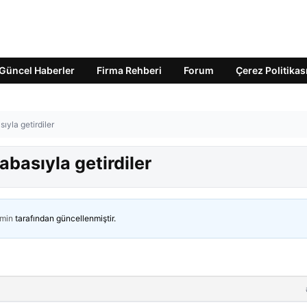
Güncel Haberler
Firma Rehberi
Forum
Çerez Politikas
ıyla getirdiler
abasıyla getirdiler
min
tarafından güncellenmiştir.