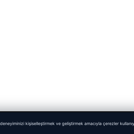
 deneyiminizi kişiselleştirmek ve geliştirmek amacıyla çerezler kullan
Yeminli Tercüman
|
Malta Dil Okulu
|
lemagrup.com.tr