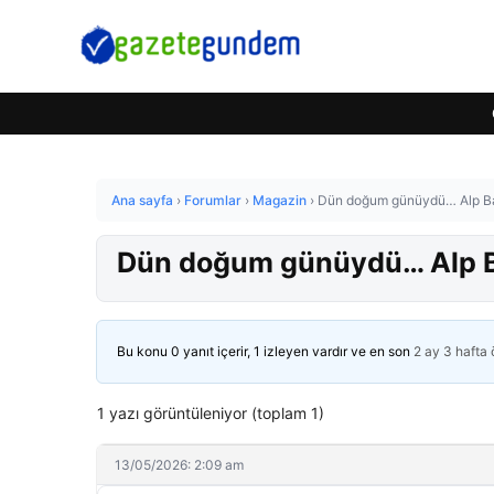
Ana sayfa
›
Forumlar
›
Magazin
›
Dün doğum günüydü… Alp Bal
Dün doğum günüydü… Alp Ba
Bu konu 0 yanıt içerir, 1 izleyen vardır ve en son
2 ay 3 hafta
1 yazı görüntüleniyor (toplam 1)
13/05/2026: 2:09 am