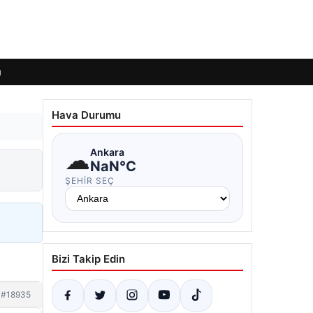
ı
Hava Durumu
☁
Ankara
NaN°C
ŞEHIR SEÇ
Bizi Takip Edin
#18935