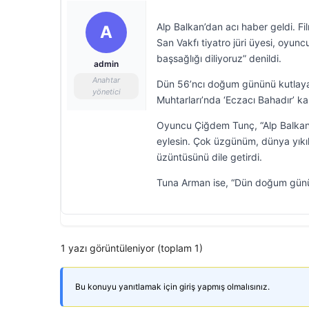
Alp Balkan’dan acı haber geldi. Fi
A
San Vakfı tiyatro jüri üyesi, oyun
başsağlığı diliyoruz” denildi.
admin
Anahtar
Dün 56’ncı doğum gününü kutlayan 
yönetici
Muhtarları’nda ‘Eczacı Bahadır’ ka
Oyuncu Çiğdem Tunç, “Alp Balkan’ı,
eylesin. Çok üzgünüm, dünya yıkıl
üzüntüsünü dile getirdi.
Tuna Arman ise, “Dün doğum günün
1 yazı görüntüleniyor (toplam 1)
Bu konuyu yanıtlamak için giriş yapmış olmalısınız.