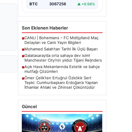
BTC
3067256
▲ +0.56%
Son Eklenen Haberler
CANLI | Bohemians – FC Midtjylland Maç
■
Detayları ve Canlı Yayın Bilgileri
Mohamed Salah’tan Tarihi İlk Üçlü Başarı
■
Galatasaray’da orta sahaya dev isim!
■
Manchester City’nin yıldızı Tijjani Reijnders
Açık Hava Mekanlarında Estetik ve bahçe
■
mutfağı Çözümleri
Ömer Çelik’ten Ertuğrul Özkök’e Sert
■
Tepki: Cumhurbaşkanı Erdoğan’a Yapılan
İthamlar Ahlaki ve Zihinsel Çöküntüdür
Güncel