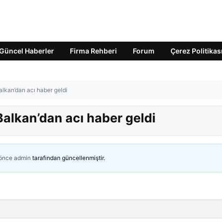
Güncel Haberler
Firma Rehberi
Forum
Çerez Politikas
kan’dan acı haber geldi
lkan’dan acı haber geldi
 önce
admin
tarafından güncellenmiştir.