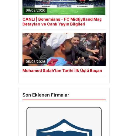
06/08/2026
CANLI | Bohemians – FC Midtjylland Maç
Detayları ve Canlı Yayın Bilgileri
05/08/2026
Mohamed Salah’tan Tarihi İlk Üçlü Başarı
Son Eklenen Firmalar