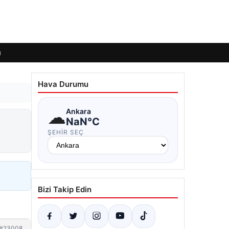
ı
Hava Durumu
☁
Ankara
NaN°C
ŞEHIR SEÇ
Bizi Takip Edin
#23008