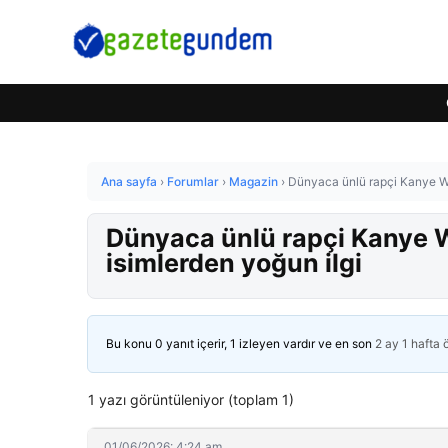
Ana sayfa
›
Forumlar
›
Magazin
›
Dünyaca ünlü rapçi Kanye Wes
Dünyaca ünlü rapçi Kanye W
isimlerden yoğun ilgi
Bu konu 0 yanıt içerir, 1 izleyen vardır ve en son
2 ay 1 hafta
1 yazı görüntüleniyor (toplam 1)
01/06/2026: 4:24 am