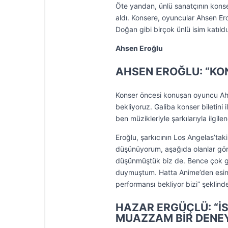
Öte yandan, ünlü sanatçının konser
aldı. Konsere, oyuncular Ahsen Ero
Doğan gibi birçok ünlü isim katıldı
Ahsen Eroğlu
AHSEN EROĞLU: “KON
Konser öncesi konuşan oyuncu Ahse
bekliyoruz. Galiba konser biletini
ben müzikleriyle şarkılarıyla ilgil
Eroğlu, şarkıcının Los Angelas’tak
düşünüyorum, aşağıda olanlar gör
düşünmüştük biz de. Bence çok gü
duymuştum. Hatta Anime’den esinl
performansı bekliyor bizi” şeklind
HAZAR ERGÜÇLÜ: “İ
MUAZZAM BİR DENE