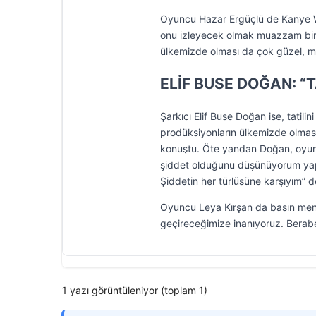
Oyuncu Hazar Ergüçlü de Kanye Wes
onu izleyecek olmak muazzam bir
ülkemizde olması da çok güzel, müt
ELİF BUSE DOĞAN: “
Şarkıcı Elif Buse Doğan ise, tatili
prodüksiyonların ülkemizde olmas
konuştu. Öte yandan Doğan, oyunc
şiddet olduğunu düşünüyorum yapı
Şiddetin her türlüsüne karşıyım” d
Oyuncu Leya Kırşan da basın mensu
geçireceğimize inanıyoruz. Berabe
1 yazı görüntüleniyor (toplam 1)