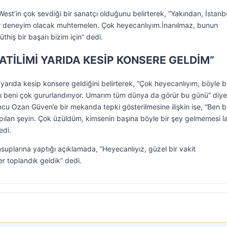
t’in çok sevdiği bir sanatçı olduğunu belirterek, “Yakından, İstanb
 deneyim olacak muhtemelen. Çok heyecanlıyım.İnanılmaz, bunun
hiş bir başarı bizim için” dedi.
TATİLİMİ YARIDA KESİP KONSERE GELDİM”
ni yarıda kesip konsere geldiğini belirterek, “Çok heyecanlıyım, böyle 
ı beni çok gururlandırıyor. Umarım tüm dünya da görür bu günü” diye
u Ozan Güven’e bir mekanda tepki gösterilmesine ilişkin ise, “Ben 
lan şeyin. Çok üzüldüm, kimsenin başına böyle bir şey gelmemesi l
edi.
plarına yaptığı açıklamada, “Heyecanlıyız, güzel bir vakit
r toplandık geldik” dedi.