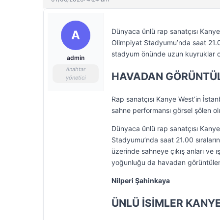
Dünyaca ünlü rap sanatçısı Kanye 
A
Olimpiyat Stadyumu’nda saat 21.00
stadyum önünde uzun kuyruklar o
admin
Anahtar
HAVADAN GÖRÜNTÜL
yönetici
Rap sanatçısı Kanye West’in İstanb
sahne performansı görsel şölen ol
Dünyaca ünlü rap sanatçısı Kanye W
Stadyumu’nda saat 21.00 sıraları
üzerinde sahneye çıkış anları ve ı
yoğunluğu da havadan görüntülen
Nilperi Şahinkaya
ÜNLÜ İSİMLER KANY