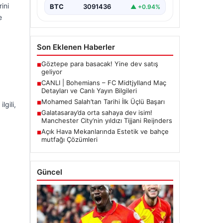
ini
BTC
3091436
▲ +0.94%
e
Son Eklenen Haberler
Göztepe para basacak! Yine dev satış
■
geliyor
CANLI | Bohemians – FC Midtjylland Maç
■
Detayları ve Canlı Yayın Bilgileri
Mohamed Salah’tan Tarihi İlk Üçlü Başarı
■
lgili,
Galatasaray’da orta sahaya dev isim!
■
Manchester City’nin yıldızı Tijjani Reijnders
Açık Hava Mekanlarında Estetik ve bahçe
■
mutfağı Çözümleri
Güncel