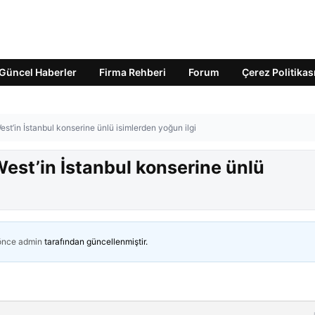
Güncel Haberler
Firma Rehberi
Forum
Çerez Politikas
t’in İstanbul konserine ünlü isimlerden yoğun ilgi
est’in İstanbul konserine ünlü
 önce
admin
tarafından güncellenmiştir.