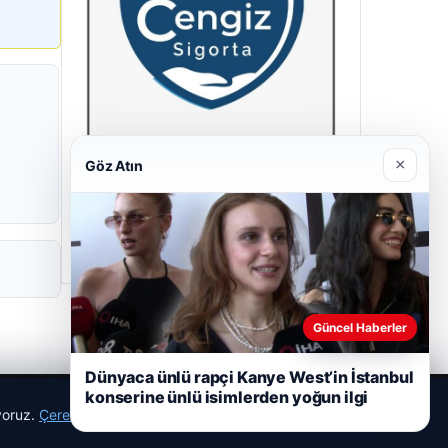
×
Göz Atın
Cengiz Sigorta
23/06/2026
Güncel Haberler
Dünyaca ünlü rapçi Kanye West’in İstanbul
konserine ünlü isimlerden yoğun ilgi
ıyoruz.
Çerez Politikamız
Reddet
Kabul Et