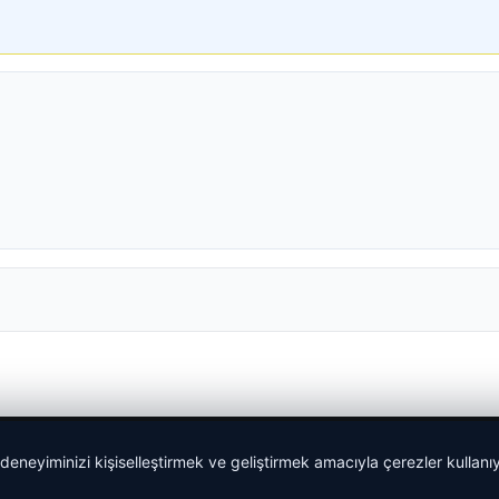
 deneyiminizi kişiselleştirmek ve geliştirmek amacıyla çerezler kullan
Yeminli Tercüman
|
Malta Dil Okulu
|
lemagrup.com.tr