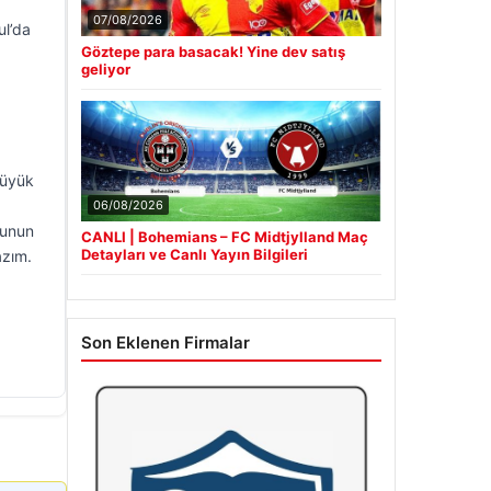
07/08/2026
ul’da
Göztepe para basacak! Yine dev satış
geliyor
büyük
06/08/2026
bunun
CANLI | Bohemians – FC Midtjylland Maç
Detayları ve Canlı Yayın Bilgileri
azım.
Son Eklenen Firmalar