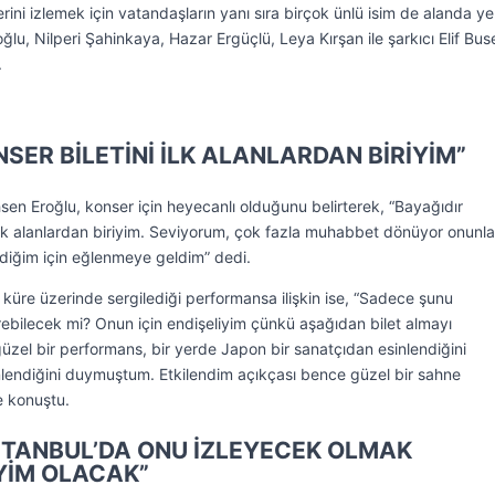
ini izlemek için vatandaşların yanı sıra birçok ünlü isim de alanda yer
ğlu, Nilperi Şahinkaya, Hazar Ergüçlü, Leya Kırşan ile şarkıcı Elif Bus
.
SER BİLETİNİ İLK ALANLARDAN BİRİYİM”
n Eroğlu, konser için heyecanlı olduğunu belirterek, “Bayağıdır
 ilk alanlardan biriyim. Seviyorum, çok fazla muhabbet dönüyor onunla i
endiğim için eğlenmeye geldim” dedi.
i küre üzerinde sergilediği performansa ilişkin ise, “Sadece şunu
ebilecek mi? Onun için endişeliyim çünkü aşağıdan bilet almayı
zel bir performans, bir yerde Japon bir sanatçıdan esinlendiğini
endiğini duymuştum. Etkilendim açıkçası bence güzel bir sahne
e konuştu.
STANBUL’DA ONU İZLEYECEK OLMAK
YİM OLACAK”