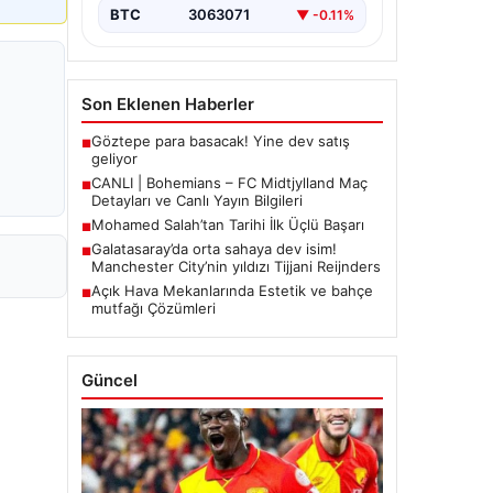
BTC
3063071
▼ -0.11%
Son Eklenen Haberler
Göztepe para basacak! Yine dev satış
■
geliyor
CANLI | Bohemians – FC Midtjylland Maç
■
Detayları ve Canlı Yayın Bilgileri
Mohamed Salah’tan Tarihi İlk Üçlü Başarı
■
Galatasaray’da orta sahaya dev isim!
■
Manchester City’nin yıldızı Tijjani Reijnders
Açık Hava Mekanlarında Estetik ve bahçe
■
mutfağı Çözümleri
Güncel