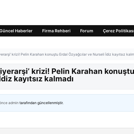
Güncel Haberler
Firma Rehberi
Forum
Çerez Politikas
yerarşi’ krizi! Pelin Karahan konuştu Erdal Özyağcılar ve Nurseli İdiz kayıtsız kal
iyerarşi’ krizi! Pelin Karahan konuşt
İdiz kayıtsız kalmadı
 önce
admin
tarafından güncellenmiştir.