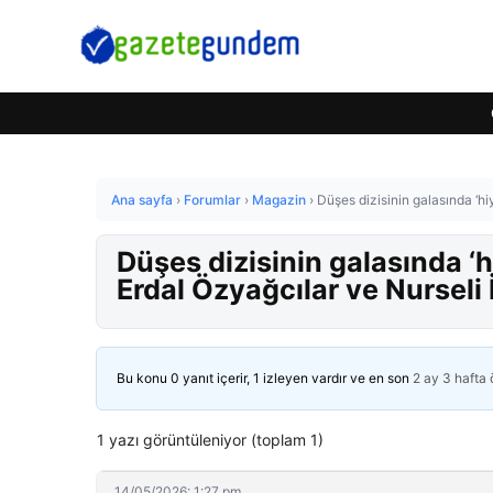
Ana sayfa
›
Forumlar
›
Magazin
›
Düşes dizisinin galasında ‘hi
Düşes dizisinin galasında ‘h
Erdal Özyağcılar ve Nurseli 
Bu konu 0 yanıt içerir, 1 izleyen vardır ve en son
2 ay 3 hafta
1 yazı görüntüleniyor (toplam 1)
14/05/2026: 1:27 pm