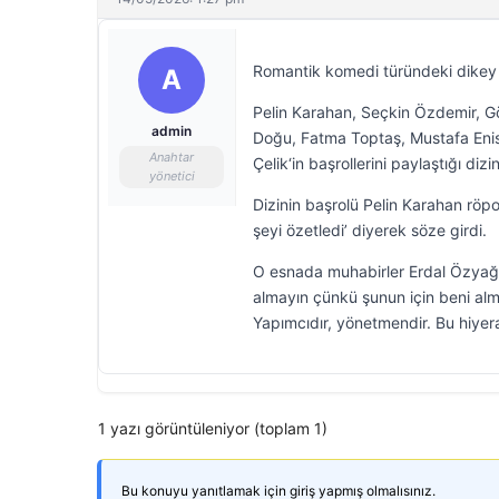
Romantik komedi türündeki dikey d
A
Pelin Karahan, Seçkin Özdemir, Gö
admin
Doğu, Fatma Toptaş, Mustafa Enis
Anahtar
Çelik‘in başrollerini paylaştığı diz
yönetici
Dizinin başrolü Pelin Karahan röpo
şeyi özetledi’ diyerek söze girdi.
O esnada muhabirler Erdal Özyağcı
almayın çünkü şunun için beni alm
Yapımcıdır, yönetmendir. Bu hiyera
1 yazı görüntüleniyor (toplam 1)
Bu konuyu yanıtlamak için giriş yapmış olmalısınız.