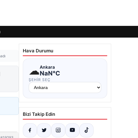
ı
Hava Durumu
madı
☁
Ankara
u
NaN°C
ŞEHIR SEÇ
Bizi Takip Edin
#19293