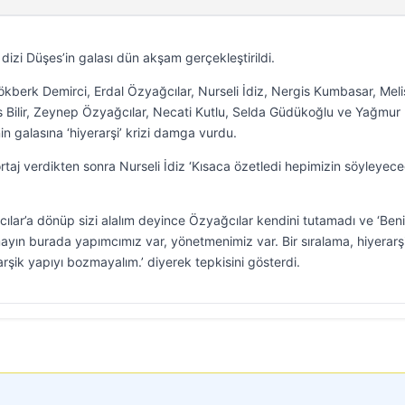
izi Düşes’in galası dün akşam gerçekleştirildi.
kberk Demirci, Erdal Özyağcılar, Nurseli İdiz, Nergis Kumbasar, Meli
 Bilir, Zeynep Özyağcılar, Necati Kutlu, Selda Güdükoğlu ve Yağmur
inin galasına ‘hiyerarşi’ krizi damga vurdu.
rtaj verdikten sonra Nurseli İdiz ‘Kısaca özetledi hepimizin söyleyece
lar’a dönüp sizi alalım deyince Özyağcılar kendini tutamadı ve ‘Beni
ayın burada yapımcımız var, yönetmenimiz var. Bir sıralama, hiyerarşi
rşik yapıyı bozmayalım.’ diyerek tepkisini gösterdi.