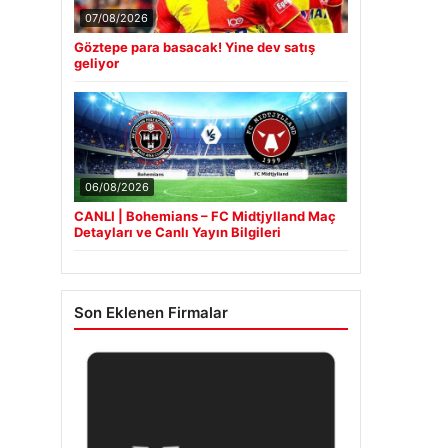
07/08/2026
Göztepe para basacak! Yine dev satış
geliyor
06/08/2026
CANLI | Bohemians – FC Midtjylland Maç
Detayları ve Canlı Yayın Bilgileri
Son Eklenen Firmalar