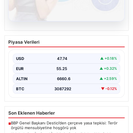
08.08.2026
Kelebek.Org İle Sanal İletişimin Seviyeli
Piyasa Verileri
Adresi Ve Sohbet Deneyimi
Sanal ortamında insanların seviyeli bir şekilde irtibat
oluşturması büyük bir hassasiyet ifade etmektedir.
USD
47.74
▲ +0.18%
Halen…
EUR
55.25
▲ +0.32%
ALTIN
6660.6
▲ +2.59%
BTC
3087292
▼ -0.12%
Son Eklenen Haberler
BBP Genel Başkanı Destici’den çerçeve yasa tepkisi: Terör
■
örgütü mensubiyetine hoşgörü yok