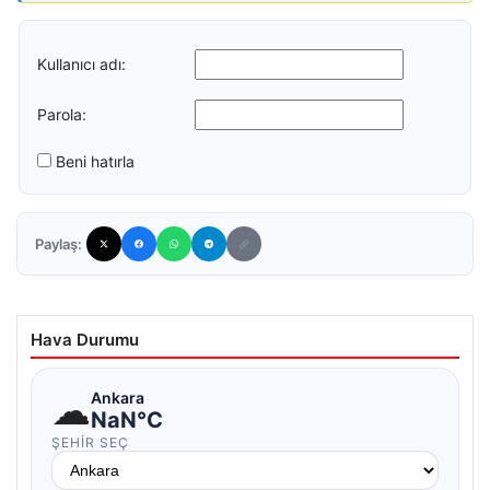
Kullanıcı adı:
Parola:
Beni hatırla
Paylaş:
Hava Durumu
☁
Ankara
NaN°C
ŞEHIR SEÇ