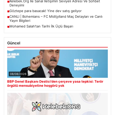
Kelebek.Org İle Sanal İletişimin Seviyeli Adresi Ve Sohbet
■
Deneyimi
Göztepe para basacak! Yine dev satış geliyor
■
CANLI | Bohemians – FC Midtjylland Maç Detayları ve Canlı
■
Yayın Bilgileri
Mohamed Salah’tan Tarihi İlk Üçlü Başarı
■
Güncel
08/08/2026
BBP Genel Başkanı Destici’den çerçeve yasa tepkisi: Terör
örgütü mensubiyetine hoşgörü yok