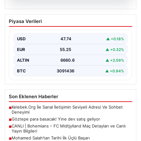
07.08.2026
Göztepe para basacak! Yine dev satış
Piyasa Verileri
geliyor
USD
47.74
▲ +0.18%
EUR
55.25
▲ +0.32%
ALTIN
6660.6
▲ +2.59%
BTC
3091436
▲ +0.94%
Son Eklenen Haberler
Kelebek.Org İle Sanal İletişimin Seviyeli Adresi Ve Sohbet
■
Deneyimi
Göztepe para basacak! Yine dev satış geliyor
■
CANLI | Bohemians – FC Midtjylland Maç Detayları ve Canlı
■
Yayın Bilgileri
Mohamed Salah’tan Tarihi İlk Üçlü Başarı
■