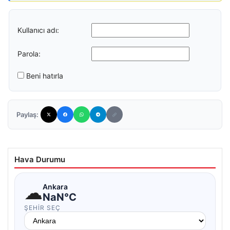
Kullanıcı adı:
Parola:
Beni hatırla
Paylaş:
Hava Durumu
☁
Ankara
NaN°C
ŞEHIR SEÇ