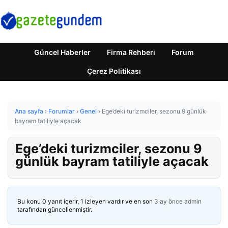
Güncel Haberler
Firma Rehberi
Forum
Çerez Politikası
Ana sayfa
›
Forumlar
›
Genel
›
Ege’deki turizmciler, sezonu 9 günlük
bayram tatiliyle açacak
Ege’deki turizmciler, sezonu 9
günlük bayram tatiliyle açacak
Bu konu 0 yanıt içerir, 1 izleyen vardır ve en son
3 ay önce
admin
tarafından güncellenmiştir.