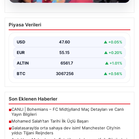
05.08.2026
Mohamed Salah’tan Tarihi İlk Üçlü
Piyasa Verileri
Başarı
Filipinlerli yıldız futbolcu Mohamed Salah, kariyerinde
önemli bir dönüm noktasına imza attı. Takımının
USD
47.60
▲ +0.05%
hücum…
EUR
55.15
▲ +0.20%
ALTIN
6561.7
▲ +1.01%
BTC
3067256
▲ +0.56%
Son Eklenen Haberler
CANLI | Bohemians – FC Midtjylland Maç Detayları ve Canlı
■
Yayın Bilgileri
Mohamed Salah’tan Tarihi İlk Üçlü Başarı
■
Galatasaray’da orta sahaya dev isim! Manchester City’nin
■
yıldızı Tijjani Reijnders