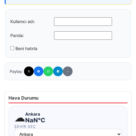
Kullanıcı adı:
Parola:
Beni hatırla
Paylaş:
Hava Durumu
☁
Ankara
NaN°C
ŞEHIR SEÇ