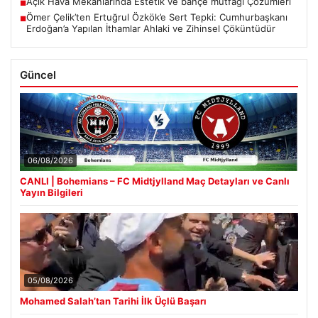
Açık Hava Mekanlarında Estetik ve bahçe mutfağı Çözümleri
■
Ömer Çelik’ten Ertuğrul Özkök’e Sert Tepki: Cumhurbaşkanı
■
Erdoğan’a Yapılan İthamlar Ahlaki ve Zihinsel Çöküntüdür
Güncel
06/08/2026
CANLI | Bohemians – FC Midtjylland Maç Detayları ve Canlı
Yayın Bilgileri
05/08/2026
Mohamed Salah’tan Tarihi İlk Üçlü Başarı