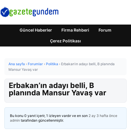
Güncel Haberler
Firma Rehberi
Forum
Çerez Politikası
Ana sayfa
›
Forumlar
›
Politika
›
Erbakan’ın adayı belli, B planında
Mansur Yavaş var
Erbakan’ın adayı belli, B
planında Mansur Yavaş var
Bu konu 0 yanıt içerir, 1 izleyen vardır ve en son
2 ay 3 hafta önce
admin
tarafından güncellenmiştir.