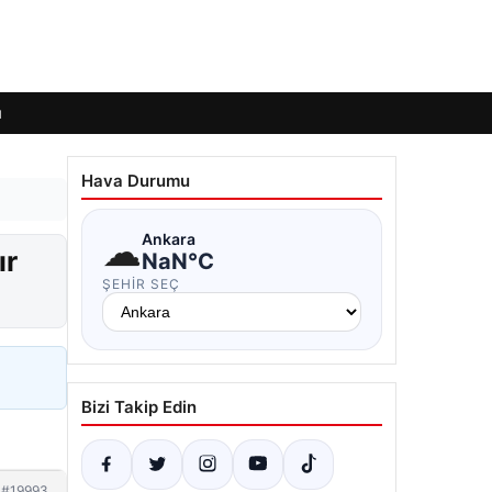
ı
Hava Durumu
☁
Ankara
ır
NaN°C
ŞEHIR SEÇ
Bizi Takip Edin
#19993