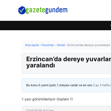
Ana sayfa
›
Forumlar
›
Genel
›
Erzincan’da dereye yuvarlanan ot
Erzincan’da dereye yuvarlana
yaralandı
Bu konu 0 yanıt içerir, 1 izleyen vardır ve en son
2 ay 3 hafta
1 yazı görüntüleniyor (toplam 1)
17/05/2026: 8:11 pm