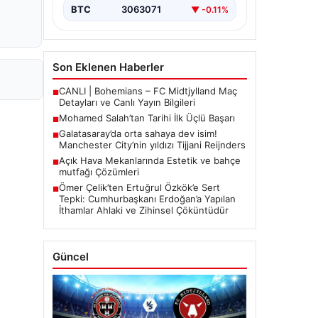
BTC
3063071
▼ -0.11%
Son Eklenen Haberler
CANLI | Bohemians – FC Midtjylland Maç
■
Detayları ve Canlı Yayın Bilgileri
Mohamed Salah’tan Tarihi İlk Üçlü Başarı
■
Galatasaray’da orta sahaya dev isim!
■
Manchester City’nin yıldızı Tijjani Reijnders
Açık Hava Mekanlarında Estetik ve bahçe
■
mutfağı Çözümleri
Ömer Çelik’ten Ertuğrul Özkök’e Sert
■
Tepki: Cumhurbaşkanı Erdoğan’a Yapılan
İthamlar Ahlaki ve Zihinsel Çöküntüdür
Güncel