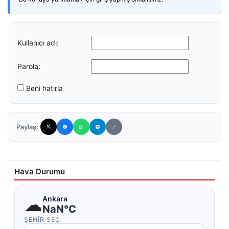
Kullanıcı adı:
Parola:
Beni hatırla
Paylaş:
Hava Durumu
☁
Ankara
NaN°C
ŞEHIR SEÇ