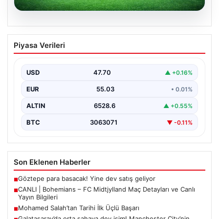
06.08.2026
CANLI | Bohemians – FC Midtjylland
Piyasa Verileri
Maç Detayları ve Canlı Yayın Bilgileri
İngilizce ve İrlanda futbolunun heyecan dolu iki ekibi, 6
Ağustos 2026 tarihinde Dublin’deki Dalymount…
USD
47.70
▲ +0.16%
EUR
55.03
• 0.01%
ALTIN
6528.6
▲ +0.55%
BTC
3063071
▼ -0.11%
Son Eklenen Haberler
Göztepe para basacak! Yine dev satış geliyor
■
CANLI | Bohemians – FC Midtjylland Maç Detayları ve Canlı
■
Yayın Bilgileri
Mohamed Salah’tan Tarihi İlk Üçlü Başarı
■
Galatasaray’da orta sahaya dev isim! Manchester City’nin