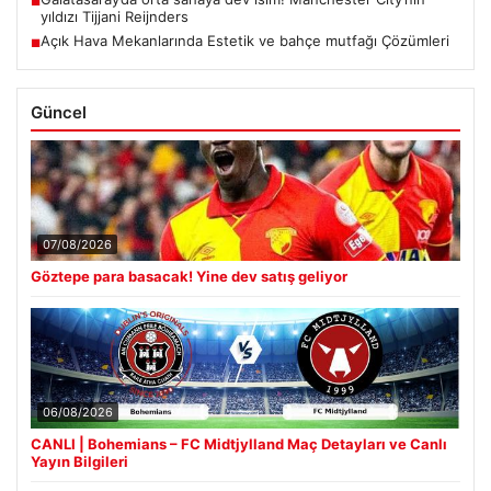
■
yıldızı Tijjani Reijnders
Açık Hava Mekanlarında Estetik ve bahçe mutfağı Çözümleri
■
Güncel
07/08/2026
Göztepe para basacak! Yine dev satış geliyor
06/08/2026
CANLI | Bohemians – FC Midtjylland Maç Detayları ve Canlı
Yayın Bilgileri