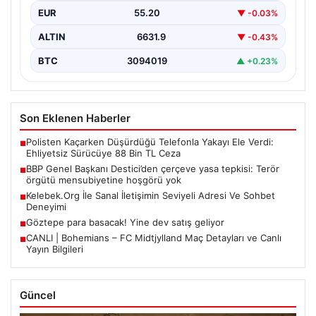
partisinin genel merkezinde düzenlediği basın
EUR
55.20
▼ -0.03%
toplantısında Meclis…
ALTIN
6631.9
▼ -0.43%
BTC
3094019
▲ +0.23%
Son Eklenen Haberler
Polisten Kaçarken Düşürdüğü Telefonla Yakayı Ele Verdi:
■
Ehliyetsiz Sürücüye 88 Bin TL Ceza
BBP Genel Başkanı Destici’den çerçeve yasa tepkisi: Terör
■
örgütü mensubiyetine hoşgörü yok
Kelebek.Org İle Sanal İletişimin Seviyeli Adresi Ve Sohbet
■
Deneyimi
Göztepe para basacak! Yine dev satış geliyor
■
CANLI | Bohemians – FC Midtjylland Maç Detayları ve Canlı
■
Yayın Bilgileri
Güncel