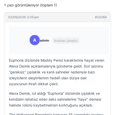
1 yazı görüntüleniyor (toplam 1)
02/06/2026: 3:39 pm
#23364
A
admin
Anahtar yönetici
Euphoria dizisinde Maddy Perez karakterine hayat veren
Alexa Demie açıklamalarıyla gündeme geldi. Son sezonu
“gereksiz” çıplaklık ve kanlı sahneler nedeniyle bazı
izleyicilerin eleştirilerinin hedefi olan diziye dair
oyuncunun itirafı dikkat çekti.
Alexa Demie, rol aldığı “Euphoria” dizisinde çıplaklık ve
kendisini rahatsız eden seks sahnelerine “hayır” demesi
halinde rolünü kaybetmekten korktuğunu açıkladı.
The Hollywood Reporter’a konuşan 35 yaşındaki oyuncu