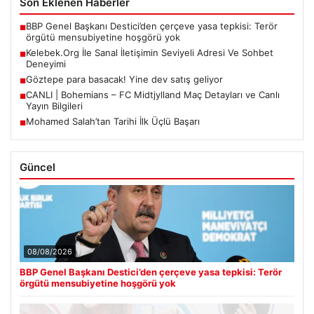
Son Eklenen Haberler
BBP Genel Başkanı Destici’den çerçeve yasa tepkisi: Terör
■
örgütü mensubiyetine hoşgörü yok
Kelebek.Org İle Sanal İletişimin Seviyeli Adresi Ve Sohbet
■
Deneyimi
Göztepe para basacak! Yine dev satış geliyor
■
CANLI | Bohemians – FC Midtjylland Maç Detayları ve Canlı
■
Yayın Bilgileri
Mohamed Salah’tan Tarihi İlk Üçlü Başarı
■
Güncel
08/08/2026
BBP Genel Başkanı Destici’den çerçeve yasa tepkisi: Terör
örgütü mensubiyetine hoşgörü yok