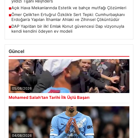
yıldızı Tijjani Reijnders
Açık Hava Mekanlarında Estetik ve bahçe mutfağı Çözümleri
■
Ömer Çelik’ten Ertuğrul Özkök’e Sert Tepki: Cumhurbaşkanı
■
Erdoğan’a Yapılan İthamlar Ahlaki ve Zihinsel Çöküntüdür
DAP Yapı’dan bir ilk! Emlak Konut güvencesi Dap vizyonuyla
■
kendi kendini ödeyen ev modeli
Güncel
05/08/2026
Mohamed Salah’tan Tarihi İlk Üçlü Başarı
04/08/2026