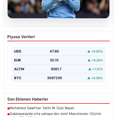
04.08.2026
Galatasaray’da orta sahaya dev isim!
Piyasa Verileri
Manchester City’nin yıldızı Tijjani
Reijnders
USD
47.60
▲ +0.05%
EUR
55.15
▲ +0.20%
ALTIN
6561.7
▲ +1.01%
BTC
3067256
▲ +0.56%
Son Eklenen Haberler
Mohamed Salah’tan Tarihi İlk Üçlü Başarı
■
Galatasaray’da orta sahaya dev isim! Manchester City’nin
■