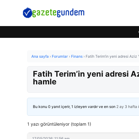
Ana sayfa
›
Forumlar
›
Finans
›
Fatih Terim’in yeni adresi Aziz
Fatih Terim’in yeni adresi A
hamle
Bu konu 0 yanıt içerir, 1 izleyen vardır ve en son
2 ay 3 hafta
1 yazı görüntüleniyor (toplam 1)
17/05/2026: 11:56 am