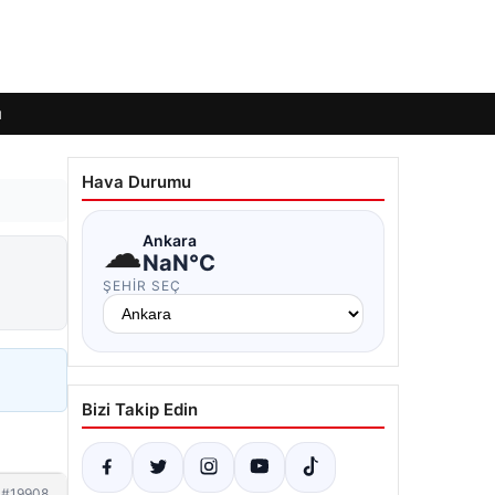
ı
Hava Durumu
☁
Ankara
NaN°C
ŞEHIR SEÇ
Bizi Takip Edin
#19908