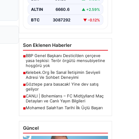
Halen…
ALTIN
6660.6
▲ +2.59%
BTC
3087292
▼ -0.12%
Son Eklenen Haberler
BBP Genel Başkanı Destici’den çerçeve
■
yasa tepkisi: Terör örgütü mensubiyetine
hoşgörü yok
Kelebek.Org İle Sanal İletişimin Seviyeli
■
Adresi Ve Sohbet Deneyimi
Göztepe para basacak! Yine dev satış
■
geliyor
CANLI | Bohemians – FC Midtjylland Maç
■
Detayları ve Canlı Yayın Bilgileri
Mohamed Salah’tan Tarihi İlk Üçlü Başarı
■
Güncel