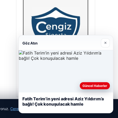
×
Göz Atın
Cengiz Sigorta
23/06/2026
Güncel Haberler
Fatih Terim’in yeni adresi Aziz Yıldırım’a
bağlı! Çok konuşulacak hamle
ıyoruz.
Çerez Politikamız
Reddet
Kabul Et