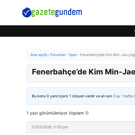
Ana sayfa
›
Forumlar
›
Spor
›
Fenerbahçe’de Kim Min-Jae çılgınl
Fenerbahçe’de Kim Min-Jae çı
Bu konu 0 yanıt içerir, 1 izleyen vardır ve en son
2 ay 1 hafta
1 yazı görüntüleniyor (toplam 1)
27/05/2026: 11:55 pm