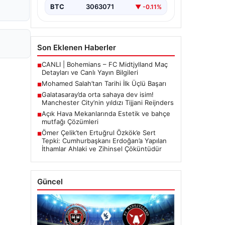
BTC
3063071
▼ -0.11%
Son Eklenen Haberler
CANLI | Bohemians – FC Midtjylland Maç
■
Detayları ve Canlı Yayın Bilgileri
Mohamed Salah’tan Tarihi İlk Üçlü Başarı
■
Galatasaray’da orta sahaya dev isim!
■
Manchester City’nin yıldızı Tijjani Reijnders
Açık Hava Mekanlarında Estetik ve bahçe
■
mutfağı Çözümleri
Ömer Çelik’ten Ertuğrul Özkök’e Sert
■
Tepki: Cumhurbaşkanı Erdoğan’a Yapılan
İthamlar Ahlaki ve Zihinsel Çöküntüdür
Güncel