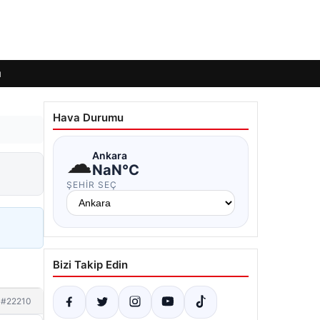
ı
Hava Durumu
☁
Ankara
NaN°C
ŞEHIR SEÇ
Bizi Takip Edin
#22210