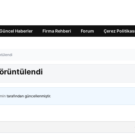
Güncel Haberler
Firma Rehberi
Forum
Çerez Politikas
ntülendi
görüntülendi
min
tarafından güncellenmiştir.