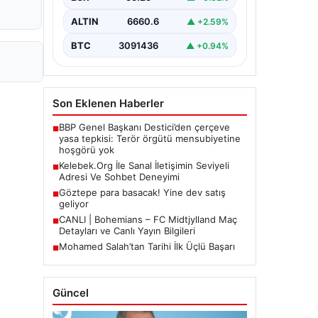
Halen…
ALTIN
6660.6
▲ +2.59%
BTC
3091436
▲ +0.94%
Son Eklenen Haberler
BBP Genel Başkanı Destici’den çerçeve
■
yasa tepkisi: Terör örgütü mensubiyetine
hoşgörü yok
Kelebek.Org İle Sanal İletişimin Seviyeli
■
Adresi Ve Sohbet Deneyimi
Göztepe para basacak! Yine dev satış
■
geliyor
CANLI | Bohemians – FC Midtjylland Maç
■
Detayları ve Canlı Yayın Bilgileri
Mohamed Salah’tan Tarihi İlk Üçlü Başarı
■
Güncel