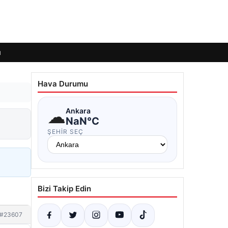
ı
Hava Durumu
☁
Ankara
NaN°C
ŞEHIR SEÇ
Bizi Takip Edin
#23607