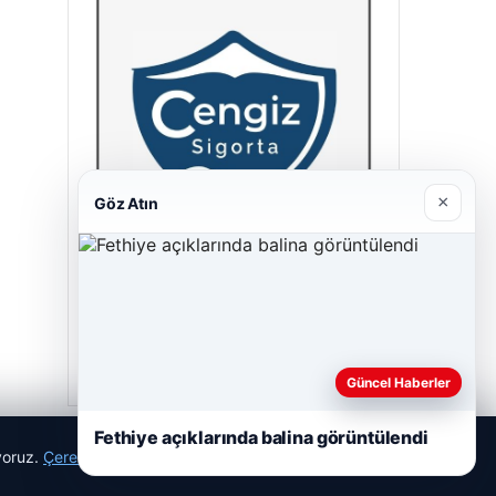
×
Göz Atın
Cengiz Sigorta
23/06/2026
Güncel Haberler
Fethiye açıklarında balina görüntülendi
ıyoruz.
Çerez Politikamız
Reddet
Kabul Et