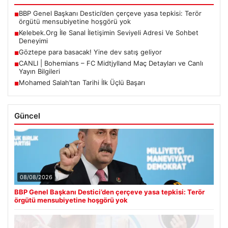
BBP Genel Başkanı Destici’den çerçeve yasa tepkisi: Terör
■
örgütü mensubiyetine hoşgörü yok
Kelebek.Org İle Sanal İletişimin Seviyeli Adresi Ve Sohbet
■
Deneyimi
Göztepe para basacak! Yine dev satış geliyor
■
CANLI | Bohemians – FC Midtjylland Maç Detayları ve Canlı
■
Yayın Bilgileri
Mohamed Salah’tan Tarihi İlk Üçlü Başarı
■
Güncel
08/08/2026
BBP Genel Başkanı Destici’den çerçeve yasa tepkisi: Terör
örgütü mensubiyetine hoşgörü yok