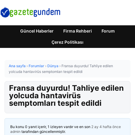
Güncel Haberler
Firma Rehberi
Forum
Çerez Politikası
Ana sayfa
›
Forumlar
›
Dünya
›
Fransa duyurdu! Tahliye edilen
yolcuda hantavirüs semptomları tespit edildi
Fransa duyurdu! Tahliye edilen
yolcuda hantavirüs
semptomları tespit edildi
Bu konu 0 yanıt içerir, 1 izleyen vardır ve en son
2 ay 4 hafta önce
admin
tarafından güncellenmiştir.