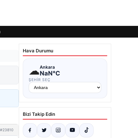
ı
Hava Durumu
☁
Ankara
NaN°C
ŞEHIR SEÇ
Bizi Takip Edin
#23810