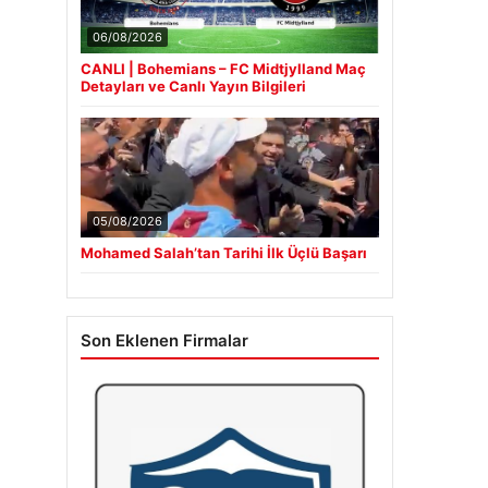
06/08/2026
CANLI | Bohemians – FC Midtjylland Maç
Detayları ve Canlı Yayın Bilgileri
05/08/2026
Mohamed Salah’tan Tarihi İlk Üçlü Başarı
Son Eklenen Firmalar