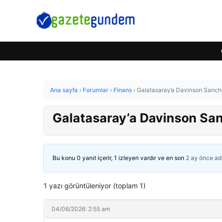
Ana sayfa
›
Forumlar
›
Finans
›
Galatasaray’a Davinson Sanche
Galatasaray’a Davinson Sanc
Bu konu 0 yanıt içerir, 1 izleyen vardır ve en son
2 ay önce
ad
1 yazı görüntüleniyor (toplam 1)
04/06/2026: 2:55 am