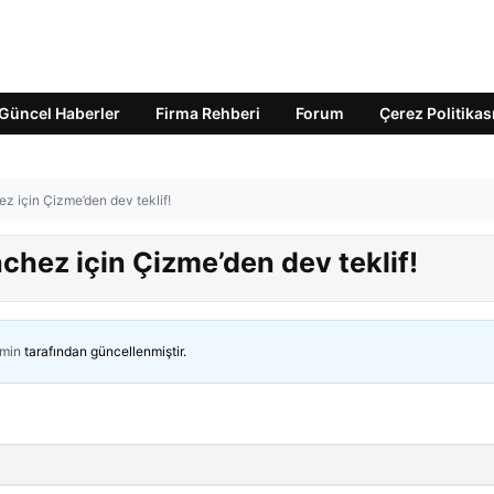
Güncel Haberler
Firma Rehberi
Forum
Çerez Politikas
z için Çizme’den dev teklif!
hez için Çizme’den dev teklif!
min
tarafından güncellenmiştir.