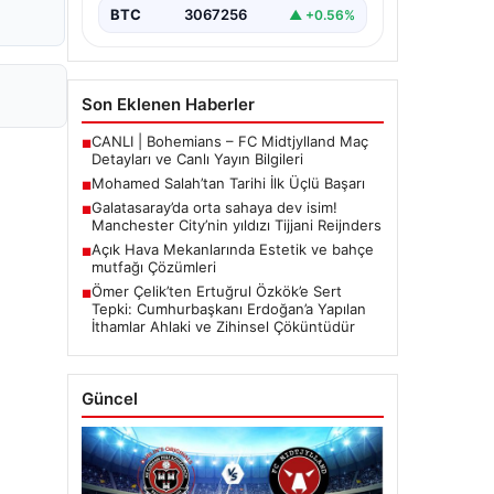
BTC
3067256
▲ +0.56%
Son Eklenen Haberler
CANLI | Bohemians – FC Midtjylland Maç
■
Detayları ve Canlı Yayın Bilgileri
Mohamed Salah’tan Tarihi İlk Üçlü Başarı
■
Galatasaray’da orta sahaya dev isim!
■
Manchester City’nin yıldızı Tijjani Reijnders
Açık Hava Mekanlarında Estetik ve bahçe
■
mutfağı Çözümleri
Ömer Çelik’ten Ertuğrul Özkök’e Sert
■
Tepki: Cumhurbaşkanı Erdoğan’a Yapılan
İthamlar Ahlaki ve Zihinsel Çöküntüdür
Güncel